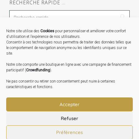
RECHERCHE RAPIDE …
Notre site utilise des
Cookies
pour personnaliser et améliorer votre confort
STAGES …
d'utilisation et l’expérience de nos utilisateurs.
Consentir à ces technologies nous permettra de traiter des données telles que
le comportement de navigation anonyme ou les identifiants uniques sur ce
Expo « Mesures de lumière » du 19 Sept au 29 Nov.
site.
2026
Notre site comporte une boutique en ligne avec une campagne de financement
Inauguration de la Grange : Le 17 Oct. 2026
participatif (
Crowdfunding
).
Atelier Image : L’art au service de la santé mentale –
Ne pas consentir ou retirer son consentement peut nuire à certaines
10 Oct. 2026
caractéristiques et fonctions.
TRANSLATE:
Accepter
Refuser
Préférences