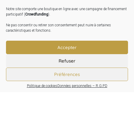
2026
Notre site comporte une boutique en ligne avec une campagne de financement
Inauguration de la Grange : Le 17 Oct. 2026
participatif (
Crowdfunding
).
Atelier Image : L’art au service de la santé mentale –
Ne pas consentir ou retirer son consentement peut nuire à certaines
10 Oct. 2026
caractéristiques et fonctions.
TRANSLATE:
Accepter
Refuser
Préférences
Politique de cookies
Données personnelles – R.G.P.D