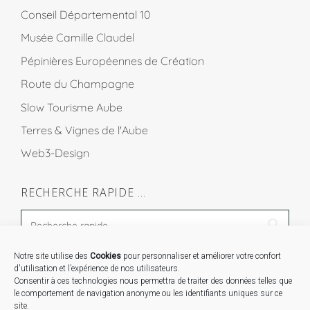
Conseil Départemental 10
Musée Camille Claudel
Pépinières Européennes de Création
Route du Champagne
Slow Tourisme Aube
Terres & Vignes de l'Aube
Web3-Design
RECHERCHE RAPIDE …
Notre site utilise des
Cookies
pour personnaliser et améliorer votre confort
STAGES …
d'utilisation et l’expérience de nos utilisateurs.
Consentir à ces technologies nous permettra de traiter des données telles que
le comportement de navigation anonyme ou les identifiants uniques sur ce
Expo « Mesures de lumière » du 19 Sept au 29 Nov.
site.