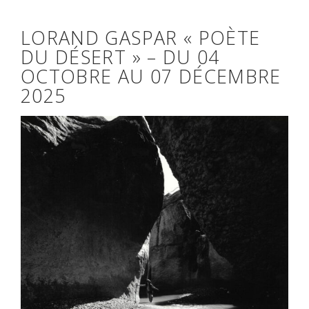
LORAND GASPAR « POÈTE
DU DÉSERT » – DU 04
OCTOBRE AU 07 DÉCEMBRE
2025