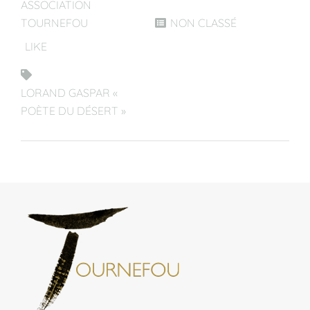
ASSOCIATION
TOURNEFOU
NON CLASSÉ
LIKE
LORAND GASPAR «
POÈTE DU DÉSERT »