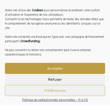
Notre site utilise des
Cookies
pour personnaliser et améliorer votre confort
STAGES …
d'utilisation et l’expérience de nos utilisateurs.
Consentir à ces technologies nous permettra de traiter des données telles que
le comportement de navigation anonyme ou les identifiants uniques sur ce
Expo « Mesures de lumière » du 19 Sept au 29 Nov.
site.
2026
Notre site comporte une boutique en ligne avec une campagne de financement
Inauguration de la Grange : Le 17 Oct. 2026
participatif (
Crowdfunding
).
Atelier Image : L’art au service de la santé mentale –
Ne pas consentir ou retirer son consentement peut nuire à certaines
10 Oct. 2026
caractéristiques et fonctions.
TRANSLATE:
Accepter
Refuser
Préférences
Politique de cookies
Données personnelles – R.G.P.D