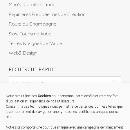
Musée Camille Claudel
Pépinières Européennes de Création
Route du Champagne
Slow Tourisme Aube
Terres & Vignes de l'Aube
Web3-Design
RECHERCHE RAPIDE …
Notre site utilise des
Cookies
pour personnaliser et améliorer votre confort
STAGES …
d'utilisation et l’expérience de nos utilisateurs.
Consentir à ces technologies nous permettra de traiter des données telles que
le comportement de navigation anonyme ou les identifiants uniques sur ce
Expo « Mesures de lumière » du 19 Sept au 29 Nov.
site.
2026
Notre site comporte une boutique en ligne avec une campagne de financement