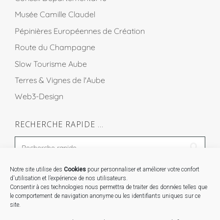
Musée Camille Claudel
Pépinières Européennes de Création
Route du Champagne
Slow Tourisme Aube
Terres & Vignes de l'Aube
Web3-Design
RECHERCHE RAPIDE …
Notre site utilise des
Cookies
pour personnaliser et améliorer votre confort
STAGES …
d'utilisation et l’expérience de nos utilisateurs.
Consentir à ces technologies nous permettra de traiter des données telles que
le comportement de navigation anonyme ou les identifiants uniques sur ce
Expo « Mesures de lumière » du 19 Sept au 29 Nov.
site.
2026