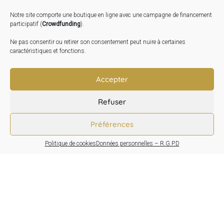
2026
Notre site comporte une boutique en ligne avec une campagne de financement
Inauguration de la Grange : Le 17 Oct. 2026
participatif (
Crowdfunding
).
Atelier Image : L’art au service de la santé mentale –
Ne pas consentir ou retirer son consentement peut nuire à certaines
10 Oct. 2026
caractéristiques et fonctions.
TRANSLATE:
Accepter
Refuser
Préférences
Politique de cookies
Données personnelles – R.G.P.D