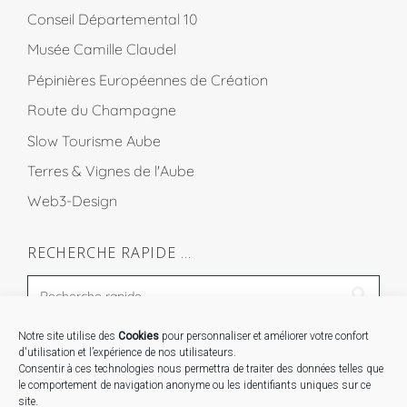
Conseil Départemental 10
Musée Camille Claudel
Pépinières Européennes de Création
Route du Champagne
Slow Tourisme Aube
Terres & Vignes de l'Aube
Web3-Design
RECHERCHE RAPIDE …
Notre site utilise des
Cookies
pour personnaliser et améliorer votre confort
STAGES …
d'utilisation et l’expérience de nos utilisateurs.
Consentir à ces technologies nous permettra de traiter des données telles que
le comportement de navigation anonyme ou les identifiants uniques sur ce
Expo « Mesures de lumière » du 19 Sept au 29 Nov.
site.