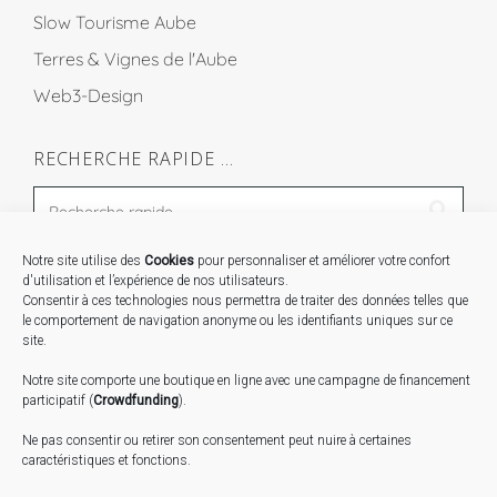
Slow Tourisme Aube
Terres & Vignes de l'Aube
Web3-Design
RECHERCHE RAPIDE …
Notre site utilise des
Cookies
pour personnaliser et améliorer votre confort
STAGES …
d'utilisation et l’expérience de nos utilisateurs.
Consentir à ces technologies nous permettra de traiter des données telles que
le comportement de navigation anonyme ou les identifiants uniques sur ce
Expo « Mesures de lumière » du 19 Sept au 29 Nov.
site.
2026
Notre site comporte une boutique en ligne avec une campagne de financement
Inauguration de la Grange : Le 17 Oct. 2026
participatif (
Crowdfunding
).
Atelier Image : L’art au service de la santé mentale –
Ne pas consentir ou retirer son consentement peut nuire à certaines
10 Oct. 2026
caractéristiques et fonctions.