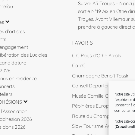
Suivre A5 Troyes – Nancy
rnefou
sortie N°19 Aix en Othe dir
Troyes. Avant Villemaur 
es
prendre à gauche direction
s d’artistes
nts
FAVORIS
’engagement
libération des Lucioles
C.C Pays d'Othe Aixois
 candidature
Cap'C
 2026
Champagne Benoit Tassin
venus en résidence…
Conseil Départemental 10
ncerts
eliers
Notre site ut
Musée Camille Claudel
l’expérience 
DHÉSIONS
Pépinières Européennes de 
Consentir à c
l’Association
comportement
Route du Champagne
d’adhésion 2026
Notre site c
Slow Tourisme Aube
de dons 2026
(
Crowdfund