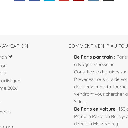
NAVIGATION
COMMENT VENIR AU TOU
tion
De Paris par train :
Paris
à Nogent-sur-Seine
ion
Consultez les horaires sur
ons
Prévenez nous lors de votr
 artistique
des personnes du Tourne
me 2026
viendront vous chercher 
Seine.
De Paris en voiture
: 150
hotos
Prendre Porte de Bercy- 
direction Metz Nancy.
tagram