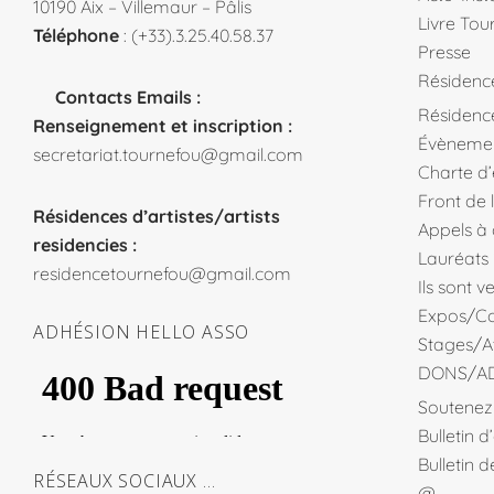
10190 Aix – Villemaur – Pâlis
Livre Tou
Téléphone
: (+33).3.25.40.58.37
Presse
Résidenc
Contacts Emails :
Résidence
Renseignement et inscription :
Évèneme
secretariat.tournefou@gmail.com
Charte d
Front de 
Résidences d’artistes/artists
Appels à
residencies :
Lauréats
residencetournefou@gmail.com
Ils sont 
Expos/Co
ADHÉSION HELLO ASSO
Stages/At
DONS/A
Soutenez 
Bulletin 
Bulletin 
RÉSEAUX SOCIAUX …
@