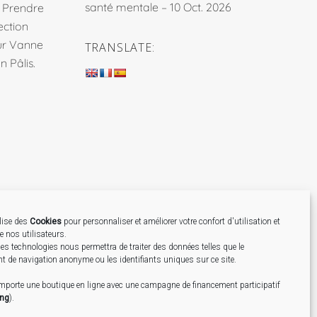
santé mentale – 10 Oct. 2026
. Prendre
ection
sur Vanne
TRANSLATE:
 Pâlis.
ilise des
Cookies
pour personnaliser et améliorer votre confort d'utilisation et
de nos utilisateurs.
Création
es technologies nous permettra de traiter des données telles que le
 de navigation anonyme ou les identifiants uniques sur ce site.
omporte une boutique en ligne avec une campagne de financement participatif
ing
).