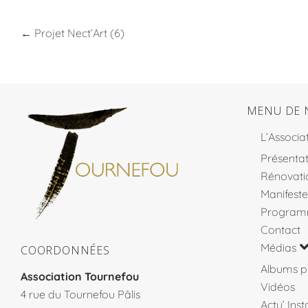
←
Projet Nect’Art (6)
MENU DE 
L’Associa
Présentat
Rénovati
Manifeste
Program
Contact
Médias
COORDONNÉES
Albums p
Association Tournefou
Vidéos
4 rue du Tournefou Pâlis
Actu’ Ins