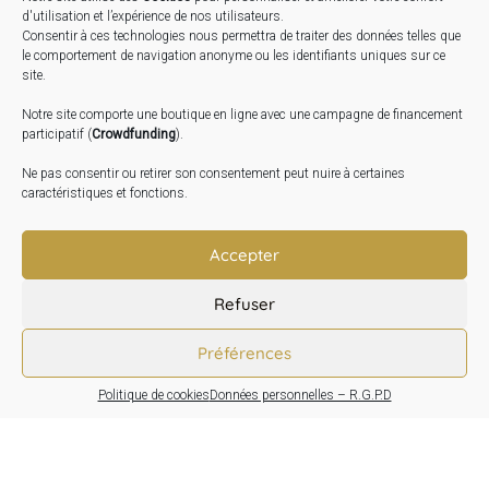
STAGES …
d'utilisation et l’expérience de nos utilisateurs.
Consentir à ces technologies nous permettra de traiter des données telles que
le comportement de navigation anonyme ou les identifiants uniques sur ce
Expo « Mesures de lumière » du 19 Sept au 29 Nov.
site.
2026
Notre site comporte une boutique en ligne avec une campagne de financement
Inauguration de la Grange : Le 17 Oct. 2026
participatif (
Crowdfunding
).
Atelier Image : L’art au service de la santé mentale –
Ne pas consentir ou retirer son consentement peut nuire à certaines
10 Oct. 2026
caractéristiques et fonctions.
TRANSLATE:
Accepter
Refuser
Préférences
Politique de cookies
Données personnelles – R.G.P.D