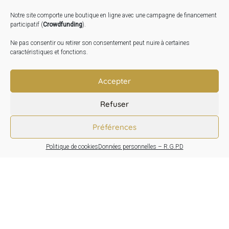
2026
Notre site comporte une boutique en ligne avec une campagne de financement
Inauguration de la Grange : Le 17 Oct. 2026
participatif (
Crowdfunding
).
Atelier Image : L’art au service de la santé mentale –
Ne pas consentir ou retirer son consentement peut nuire à certaines
10 Oct. 2026
caractéristiques et fonctions.
TRANSLATE:
Accepter
Refuser
Préférences
Politique de cookies
Données personnelles – R.G.P.D