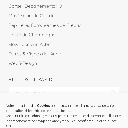
Conseil Départemental 10
Musée Camille Claudel
Pépinières Européennes de Création
Route du Champagne
Slow Tourisme Aube
Terres & Vignes de l'Aube
Web3-Design
RECHERCHE RAPIDE …
Notre site utilise des
Cookies
pour personnaliser et améliorer votre confort
STAGES …
d'utilisation et l’expérience de nos utilisateurs.
Consentir à ces technologies nous permettra de traiter des données telles que
le comportement de navigation anonyme ou les identifiants uniques sur ce
Expo « Mesures de lumière » du 19 Sept au 29 Nov.
site.