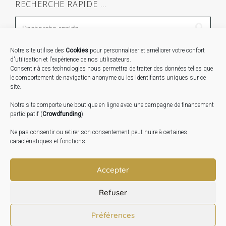
RECHERCHE RAPIDE …
Notre site utilise des
Cookies
pour personnaliser et améliorer votre confort
STAGES …
d'utilisation et l’expérience de nos utilisateurs.
Consentir à ces technologies nous permettra de traiter des données telles que
le comportement de navigation anonyme ou les identifiants uniques sur ce
Expo « Mesures de lumière » du 19 Sept au 29 Nov.
site.
2026
Notre site comporte une boutique en ligne avec une campagne de financement
Inauguration de la Grange : Le 17 Oct. 2026
participatif (
Crowdfunding
).
Atelier Image : L’art au service de la santé mentale –
Ne pas consentir ou retirer son consentement peut nuire à certaines
10 Oct. 2026
caractéristiques et fonctions.
TRANSLATE:
Accepter
Refuser
Préférences