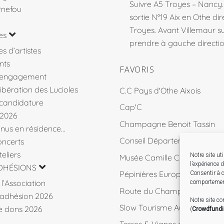
Suivre A5 Troyes – Nancy
rnefou
sortie N°19 Aix en Othe dir
Troyes. Avant Villemaur 
es
prendre à gauche direction
s d’artistes
nts
FAVORIS
’engagement
libération des Lucioles
C.C Pays d'Othe Aixois
 candidature
Cap'C
 2026
Champagne Benoit Tassin
venus en résidence…
Conseil Départemental 10
ncerts
eliers
Notre site ut
Musée Camille Claudel
l’expérience 
DHÉSIONS
Pépinières Européennes de 
Consentir à c
l’Association
comportement
Route du Champagne
d’adhésion 2026
Notre site c
Slow Tourisme Aube
de dons 2026
(
Crowdfund