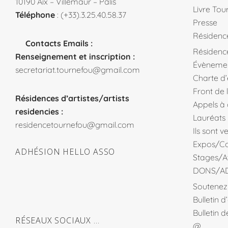
10190 Aix – Villemaur – Pâlis
Livre Tou
Téléphone
: (+33).3.25.40.58.37
Presse
Résidenc
Contacts Emails :
Résidence
Renseignement et inscription :
Évèneme
secretariat.tournefou@gmail.com
Charte d
Front de 
Résidences d’artistes/artists
Appels à
residencies :
Lauréats
residencetournefou@gmail.com
Ils sont 
Expos/Co
ADHÉSION HELLO ASSO
Stages/At
DONS/A
Soutenez 
Bulletin 
Bulletin 
RÉSEAUX SOCIAUX …
@