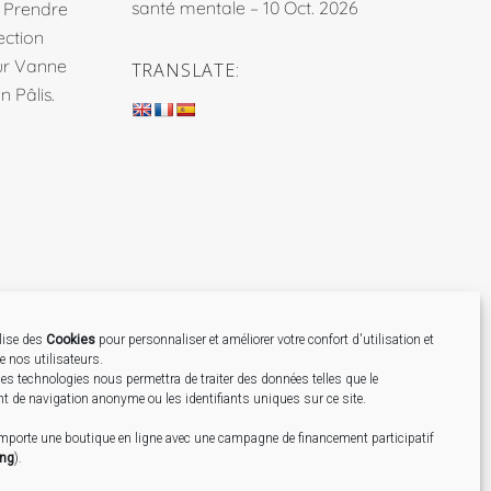
santé mentale – 10 Oct. 2026
. Prendre
ection
sur Vanne
TRANSLATE:
 Pâlis.
ilise des
Cookies
pour personnaliser et améliorer votre confort d'utilisation et
de nos utilisateurs.
Création
es technologies nous permettra de traiter des données telles que le
 de navigation anonyme ou les identifiants uniques sur ce site.
omporte une boutique en ligne avec une campagne de financement participatif
ing
).