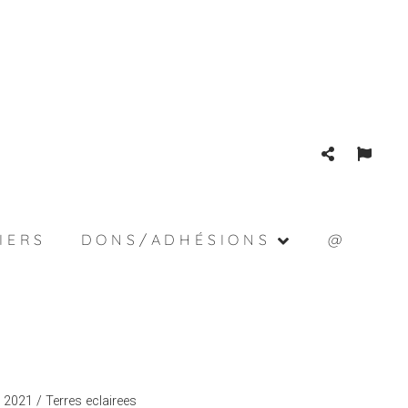
IERS
DONS/ADHÉSIONS
@
t 2021
/ Terres eclairees