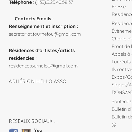
Téléphone
: (+33).3.25.40.58.37
Presse
Résidenc
Contacts Emails :
Résidence
Renseignement et inscription :
Évèneme
secretariat.tournefou@gmail.com
Charte d
Front de 
Résidences d’artistes/artists
Appels à
residencies :
Lauréats
residencetournefou@gmail.com
Ils sont 
Expos/Co
ADHÉSION HELLO ASSO
Stages/At
DONS/A
Soutenez 
Bulletin 
Bulletin 
RÉSEAUX SOCIAUX …
@