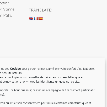
ection
sur Vanne
TRANSLATE:
 Pâlis.
ilise des
Cookies
pour personnaliser et améliorer votre confort d'utilisation et
de nos utilisateurs.
Création
es technologies nous permettra de traiter des données telles que le
 de navigation anonyme ou les identifiants uniques sur ce site.
omporte une boutique en ligne avec une campagne de financement participatif
ing
).
tir ou retirer son consentement peut nuire à certaines caractéristiques et