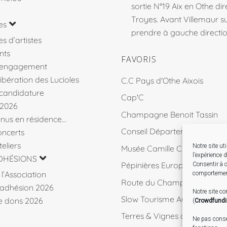
sortie N°19 Aix en Othe dir
Troyes. Avant Villemaur 
es
prendre à gauche direction
s d’artistes
nts
FAVORIS
’engagement
libération des Lucioles
C.C Pays d'Othe Aixois
 candidature
Cap'C
 2026
Champagne Benoit Tassin
venus en résidence…
Conseil Départemental 10
ncerts
eliers
Notre site ut
Musée Camille Claudel
l’expérience 
DHÉSIONS
Pépinières Européennes de 
Consentir à c
l’Association
comportement
Route du Champagne
d’adhésion 2026
Notre site c
Slow Tourisme Aube
de dons 2026
(
Crowdfund
Terres & Vignes de l'Aube
Ne pas consen