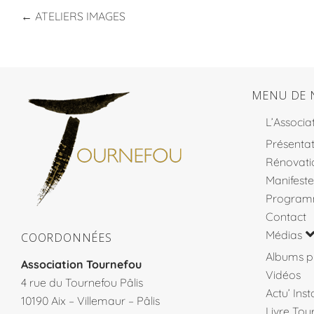
←
ATELIERS IMAGES
MENU DE 
L’Associa
Présentat
Rénovati
Manifeste
Program
Contact
Médias
COORDONNÉES
Albums p
Association Tournefou
Vidéos
4 rue du Tournefou Pâlis
Actu’ Ins
10190 Aix – Villemaur – Pâlis
Livre Tou