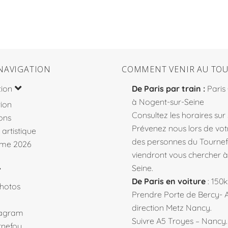
NAVIGATION
COMMENT VENIR AU TOU
tion
De Paris par train :
Paris
à Nogent-sur-Seine
ion
Consultez les horaires sur
ons
Prévenez nous lors de votr
 artistique
des personnes du Tourne
me 2026
viendront vous chercher 
Seine.
De Paris en voiture
: 150
hotos
Prendre Porte de Bercy- 
direction Metz Nancy.
tagram
Suivre A5 Troyes – Nancy
rnefou