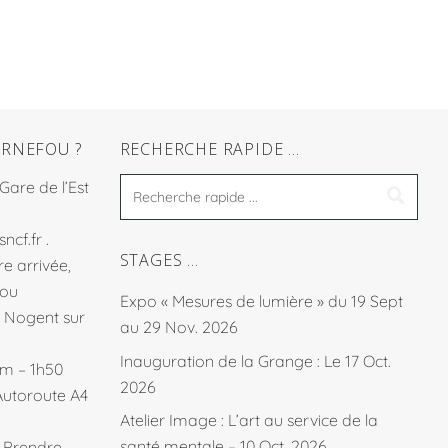
RNEFOU ?
RECHERCHE RAPIDE …
 Gare de l’Est
sncf.fr
.
STAGES …
e arrivée,
fou
Expo « Mesures de lumière » du 19 Sept
à Nogent sur
au 29 Nov. 2026
Inauguration de la Grange : Le 17 Oct.
km – 1h50
2026
Autoroute A4
Atelier Image : L’art au service de la
santé mentale – 10 Oct. 2026
. Prendre