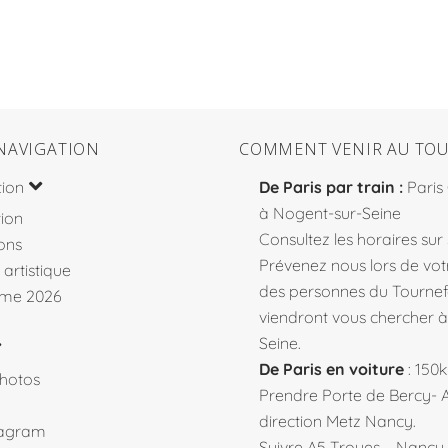
NAVIGATION
COMMENT VENIR AU TOU
tion
De Paris par train :
Paris
à Nogent-sur-Seine
ion
Consultez les horaires sur
ons
Prévenez nous lors de votr
 artistique
des personnes du Tourne
me 2026
viendront vous chercher 
Seine.
De Paris en voiture
: 150
hotos
Prendre Porte de Bercy- 
direction Metz Nancy.
tagram
Suivre A5 Troyes – Nancy