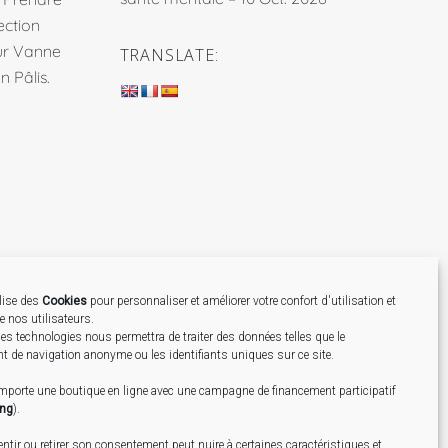
ection
sur Vanne
TRANSLATE:
 Pâlis.
ilise des
Cookies
pour personnaliser et améliorer votre confort d'utilisation et
de nos utilisateurs.
Création
es technologies nous permettra de traiter des données telles que le
 de navigation anonyme ou les identifiants uniques sur ce site.
omporte une boutique en ligne avec une campagne de financement participatif
ing
).
tir ou retirer son consentement peut nuire à certaines caractéristiques et