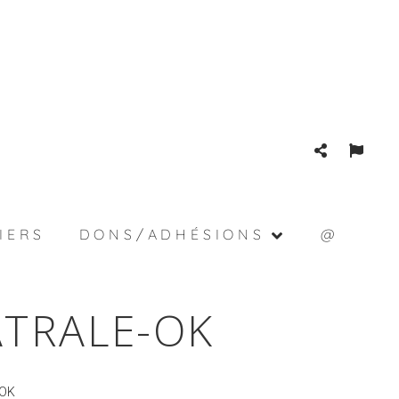
IERS
DONS/ADHÉSIONS
@
ÂTRALE-OK
-OK