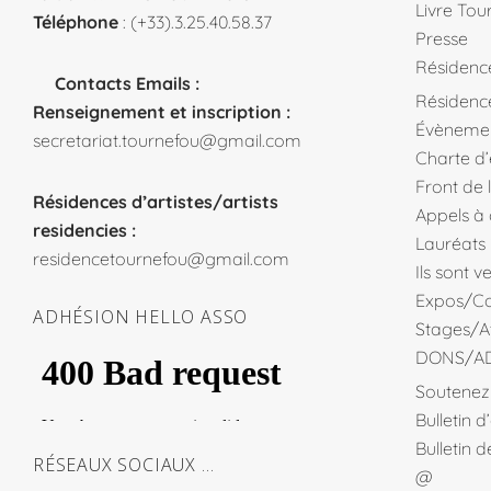
Livre Tou
Téléphone
: (+33).3.25.40.58.37
Presse
Résidenc
Contacts Emails :
Résidence
Renseignement et inscription :
Évèneme
secretariat.tournefou@gmail.com
Charte d
Front de 
Résidences d’artistes/artists
Appels à
residencies :
Lauréats
residencetournefou@gmail.com
Ils sont 
Expos/Co
ADHÉSION HELLO ASSO
Stages/At
DONS/A
Soutenez 
Bulletin 
Bulletin 
RÉSEAUX SOCIAUX …
@