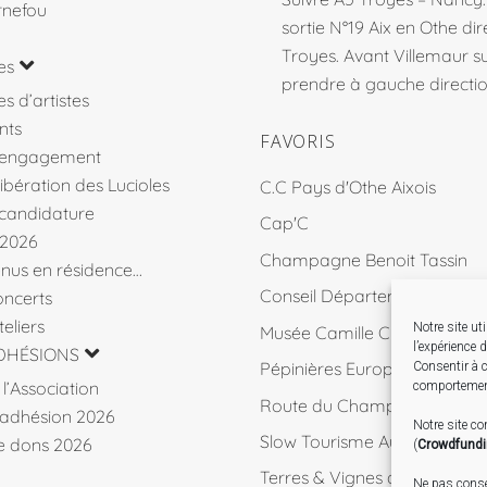
rnefou
sortie N°19 Aix en Othe dir
Troyes. Avant Villemaur 
es
prendre à gauche direction
s d’artistes
nts
FAVORIS
’engagement
libération des Lucioles
C.C Pays d'Othe Aixois
 candidature
Cap'C
 2026
Champagne Benoit Tassin
venus en résidence…
Conseil Départemental 10
ncerts
eliers
Notre site ut
Musée Camille Claudel
l’expérience 
DHÉSIONS
Pépinières Européennes de 
Consentir à c
l’Association
comportement
Route du Champagne
d’adhésion 2026
Notre site c
Slow Tourisme Aube
de dons 2026
(
Crowdfund
Terres & Vignes de l'Aube
Ne pas consen