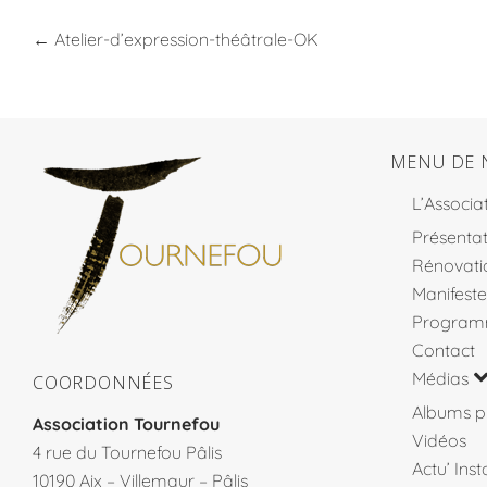
←
Atelier-d’expression-théâtrale-OK
MENU DE 
L’Associa
Présentat
Rénovati
Manifeste
Program
Contact
Médias
COORDONNÉES
Albums p
Association Tournefou
Vidéos
4 rue du Tournefou Pâlis
Actu’ Ins
10190 Aix – Villemaur – Pâlis