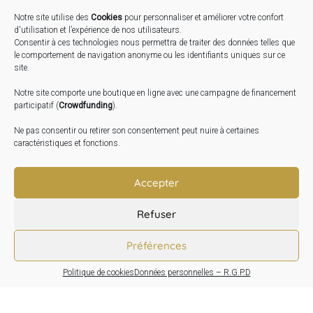
Notre site utilise des
Cookies
pour personnaliser et améliorer votre confort
STAGES …
d'utilisation et l’expérience de nos utilisateurs.
Consentir à ces technologies nous permettra de traiter des données telles que
le comportement de navigation anonyme ou les identifiants uniques sur ce
Expo « Mesures de lumière » du 19 Sept au 29 Nov.
site.
2026
Notre site comporte une boutique en ligne avec une campagne de financement
Inauguration de la Grange : Le 17 Oct. 2026
participatif (
Crowdfunding
).
Atelier Image : L’art au service de la santé mentale –
Ne pas consentir ou retirer son consentement peut nuire à certaines
10 Oct. 2026
caractéristiques et fonctions.
TRANSLATE:
Accepter
Refuser
Préférences
Politique de cookies
Données personnelles – R.G.P.D