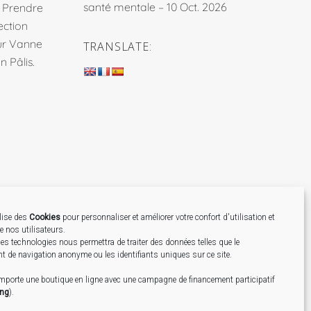
santé mentale – 10 Oct. 2026
. Prendre
ection
sur Vanne
TRANSLATE:
 Pâlis.
ilise des
Cookies
pour personnaliser et améliorer votre confort d'utilisation et
de nos utilisateurs.
Création
es technologies nous permettra de traiter des données telles que le
 de navigation anonyme ou les identifiants uniques sur ce site.
omporte une boutique en ligne avec une campagne de financement participatif
ing
).