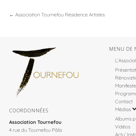
←
Association Tournefou Résidence Artistes
MENU DE 
L’Associa
Présentat
Rénovati
Manifeste
Program
Contact
Médias
COORDONNÉES
Albums p
Association Tournefou
Vidéos
4 rue du Tournefou Pâlis
Actu’ Ins