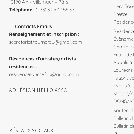
10190 Aix – Villemaur – Pâlis
Livre Tou
Téléphone
: (+33).3.25.40.58.37
Presse
Résidenc
Contacts Emails :
Résidence
Renseignement et inscription :
Évèneme
secretariat.tournefou@gmail.com
Charte d
Front de 
Résidences d’artistes/artists
Appels à
residencies :
Lauréats
residencetournefou@gmail.com
Ils sont 
Expos/Co
ADHÉSION HELLO ASSO
Stages/At
DONS/A
Soutenez 
Bulletin 
Bulletin 
RÉSEAUX SOCIAUX …
@