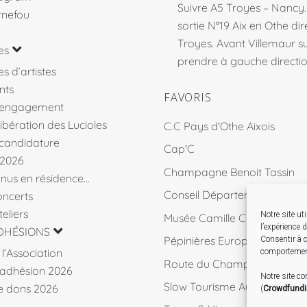
Suivre A5 Troyes – Nancy
rnefou
sortie N°19 Aix en Othe dir
Troyes. Avant Villemaur 
es
prendre à gauche direction
s d’artistes
nts
FAVORIS
’engagement
libération des Lucioles
C.C Pays d'Othe Aixois
 candidature
Cap'C
 2026
Champagne Benoit Tassin
venus en résidence…
Conseil Départemental 10
ncerts
eliers
Notre site ut
Musée Camille Claudel
l’expérience 
DHÉSIONS
Pépinières Européennes de 
Consentir à c
l’Association
comportement
Route du Champagne
d’adhésion 2026
Notre site c
Slow Tourisme Aube
de dons 2026
(
Crowdfund