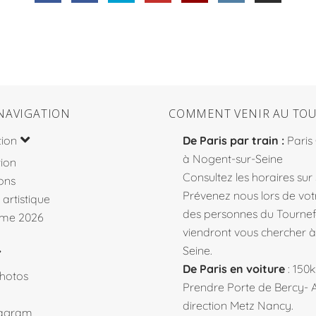
NAVIGATION
COMMENT VENIR AU TOU
tion
De Paris par train :
Paris
à Nogent-sur-Seine
ion
Consultez les horaires sur
ons
Prévenez nous lors de votr
 artistique
des personnes du Tourne
me 2026
viendront vous chercher 
Seine.
De Paris en voiture
: 150
hotos
Prendre Porte de Bercy- 
direction Metz Nancy.
tagram