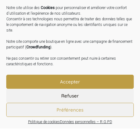
Notre site utilise des
Cookies
pour personnaliser et améliorer votre confort
STAGES …
d'utilisation et l’expérience de nos utilisateurs.
Consentir à ces technologies nous permettra de traiter des données telles que
le comportement de navigation anonyme ou les identifiants uniques sur ce
Expo « Mesures de lumière » du 19 Sept au 29 Nov.
site.
2026
Notre site comporte une boutique en ligne avec une campagne de financement
Inauguration de la Grange : Le 17 Oct. 2026
participatif (
Crowdfunding
).
Atelier Image : L’art au service de la santé mentale –
Ne pas consentir ou retirer son consentement peut nuire à certaines
10 Oct. 2026
caractéristiques et fonctions.
TRANSLATE:
Accepter
Refuser
Préférences
Politique de cookies
Données personnelles – R.G.P.D