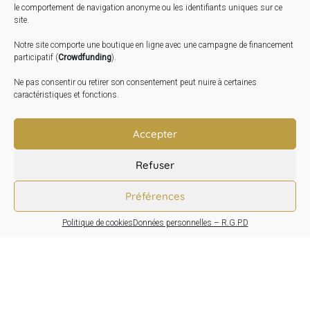
le comportement de navigation anonyme ou les identifiants uniques sur ce
Expo « Mesures de lumière » du 19 Sept au 29 Nov.
site.
2026
Notre site comporte une boutique en ligne avec une campagne de financement
Inauguration de la Grange : Le 17 Oct. 2026
participatif (
Crowdfunding
).
Atelier Image : L’art au service de la santé mentale –
Ne pas consentir ou retirer son consentement peut nuire à certaines
10 Oct. 2026
caractéristiques et fonctions.
TRANSLATE:
Accepter
Refuser
Préférences
Politique de cookies
Données personnelles – R.G.P.D