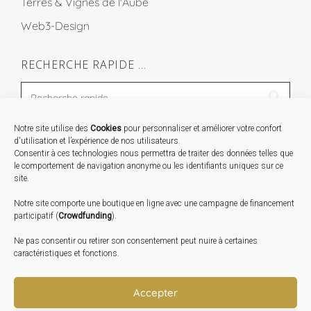
Terres & Vignes de l'Aube
Web3-Design
RECHERCHE RAPIDE …
Notre site utilise des
Cookies
pour personnaliser et améliorer votre confort
STAGES …
d'utilisation et l’expérience de nos utilisateurs.
Consentir à ces technologies nous permettra de traiter des données telles que
le comportement de navigation anonyme ou les identifiants uniques sur ce
Expo « Mesures de lumière » du 19 Sept au 29 Nov.
site.
2026
Notre site comporte une boutique en ligne avec une campagne de financement
Inauguration de la Grange : Le 17 Oct. 2026
participatif (
Crowdfunding
).
Atelier Image : L’art au service de la santé mentale –
Ne pas consentir ou retirer son consentement peut nuire à certaines
10 Oct. 2026
caractéristiques et fonctions.
TRANSLATE:
Accepter