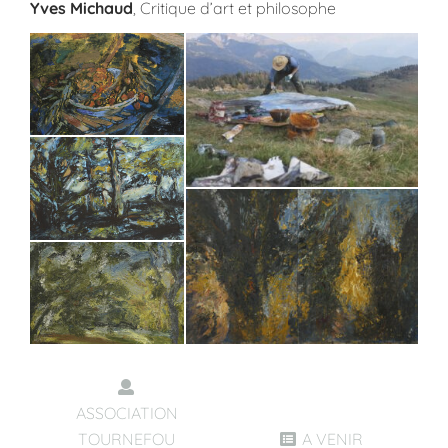
Yves Michaud
, Critique d’art et philosophe
ASSOCIATION
TOURNEFOU
A VENIR