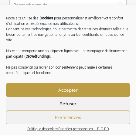
Notre site utilise des
Cookies
pour personnaliser et améliorer votre confort
STAGES …
d'utilisation et l’expérience de nos utilisateurs.
Consentir à ces technologies nous permettra de traiter des données telles que
le comportement de navigation anonyme ou les identifiants uniques sur ce
Expo « Mesures de lumière » du 19 Sept au 29 Nov.
site.
2026
Notre site comporte une boutique en ligne avec une campagne de financement
Inauguration de la Grange : Le 17 Oct. 2026
participatif (
Crowdfunding
).
Atelier Image : L’art au service de la santé mentale –
Ne pas consentir ou retirer son consentement peut nuire à certaines
10 Oct. 2026
caractéristiques et fonctions.
TRANSLATE:
Accepter
Refuser
Préférences
Politique de cookies
Données personnelles – R.G.P.D