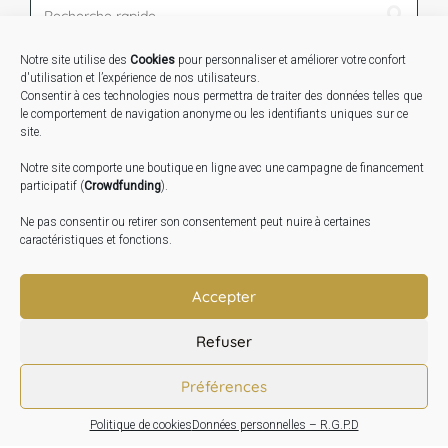
Notre site utilise des
Cookies
pour personnaliser et améliorer votre confort
STAGES …
d'utilisation et l’expérience de nos utilisateurs.
Consentir à ces technologies nous permettra de traiter des données telles que
le comportement de navigation anonyme ou les identifiants uniques sur ce
Expo « Mesures de lumière » du 19 Sept au 29 Nov.
site.
2026
Notre site comporte une boutique en ligne avec une campagne de financement
Inauguration de la Grange : Le 17 Oct. 2026
participatif (
Crowdfunding
).
Atelier Image : L’art au service de la santé mentale –
Ne pas consentir ou retirer son consentement peut nuire à certaines
10 Oct. 2026
caractéristiques et fonctions.
TRANSLATE:
Accepter
Refuser
Préférences
Politique de cookies
Données personnelles – R.G.P.D