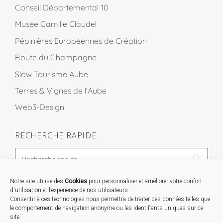
Conseil Départemental 10
Musée Camille Claudel
Pépinières Européennes de Création
Route du Champagne
Slow Tourisme Aube
Terres & Vignes de l'Aube
Web3-Design
RECHERCHE RAPIDE …
Notre site utilise des
Cookies
pour personnaliser et améliorer votre confort
STAGES …
d'utilisation et l’expérience de nos utilisateurs.
Consentir à ces technologies nous permettra de traiter des données telles que
le comportement de navigation anonyme ou les identifiants uniques sur ce
Expo « Mesures de lumière » du 19 Sept au 29 Nov.
site.