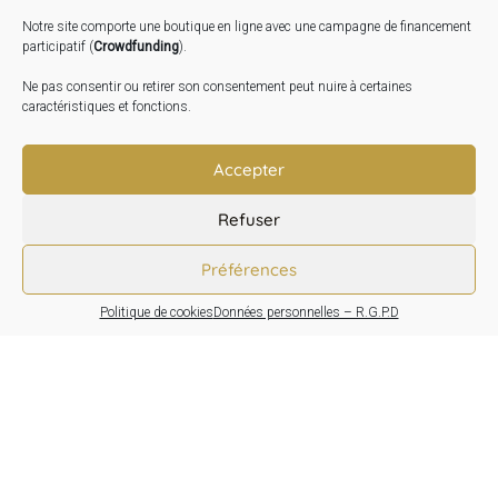
2026
Notre site comporte une boutique en ligne avec une campagne de financement
Inauguration de la Grange : Le 17 Oct. 2026
participatif (
Crowdfunding
).
Atelier Image : L’art au service de la santé mentale –
Ne pas consentir ou retirer son consentement peut nuire à certaines
10 Oct. 2026
caractéristiques et fonctions.
TRANSLATE:
Accepter
Refuser
Préférences
Politique de cookies
Données personnelles – R.G.P.D