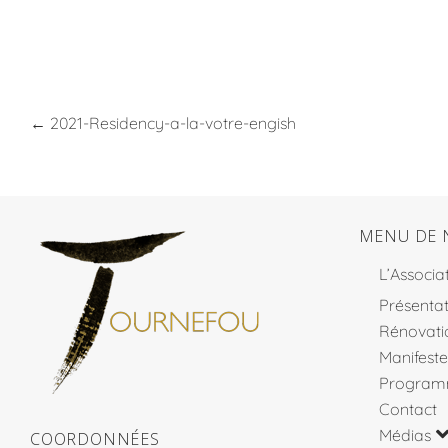
←
2021-Residency-a-la-votre-engish
MENU DE 
L’Associa
Présentat
Rénovati
Manifeste
Program
Contact
Médias
COORDONNÉES