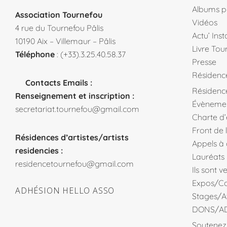
Albums p
Association Tournefou
Vidéos
4 rue du Tournefou Pâlis
Actu’ Ins
10190 Aix – Villemaur – Pâlis
Livre Tou
Téléphone
: (+33).3.25.40.58.37
Presse
Résidenc
Contacts Emails :
Résidence
Renseignement et inscription :
Évèneme
secretariat.tournefou@gmail.com
Charte d
Front de 
Résidences d’artistes/artists
Appels à
residencies :
Lauréats
residencetournefou@gmail.com
Ils sont 
Expos/Co
ADHÉSION HELLO ASSO
Stages/At
DONS/A
Soutenez 