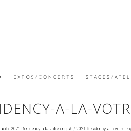
EXPOS/CONCERTS
STAGES/ATEL
IDENCY-A-LA-VOT
ueil
/
2021-Residency-a-la-votre-engish
/ 2021-Residency-a-la-votre-en