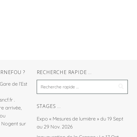
RNEFOU ?
RECHERCHE RAPIDE …
 Gare de l’Est
sncf.fr
.
STAGES …
e arrivée,
fou
Expo « Mesures de lumière » du 19 Sept
à Nogent sur
au 29 Nov. 2026
Inauguration de la Grange : Le 17 Oct.