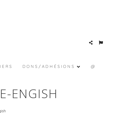
IERS
DONS/ADHÉSIONS
@
RE-ENGISH
gish