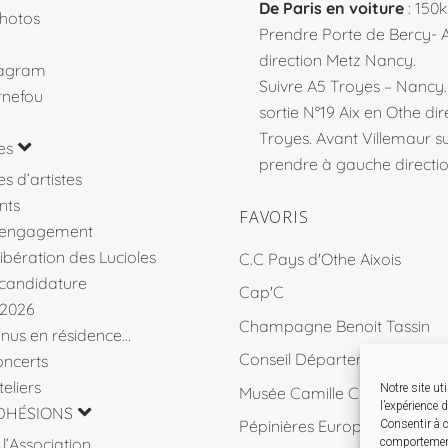
De Paris en voiture
: 150
hotos
Prendre Porte de Bercy- 
direction Metz Nancy.
tagram
Suivre A5 Troyes – Nancy
rnefou
sortie N°19 Aix en Othe dir
Troyes. Avant Villemaur 
es
prendre à gauche direction
s d’artistes
nts
FAVORIS
’engagement
libération des Lucioles
C.C Pays d'Othe Aixois
 candidature
Cap'C
 2026
Champagne Benoit Tassin
venus en résidence…
Conseil Départemental 10
ncerts
eliers
Notre site ut
Musée Camille Claudel
l’expérience 
DHÉSIONS
Pépinières Européennes de 
Consentir à c
l’Association
comportement