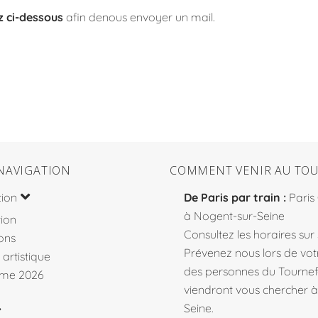
z ci-dessous
afin denous envoyer un mail.
NAVIGATION
COMMENT VENIR AU TOU
tion
De Paris par train :
Paris
à Nogent-sur-Seine
ion
Consultez les horaires sur
ons
Prévenez nous lors de votr
 artistique
des personnes du Tourne
me 2026
viendront vous chercher 
Seine.