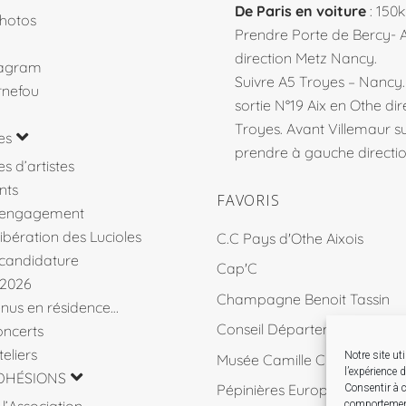
De Paris en voiture
: 150
hotos
Prendre Porte de Bercy- 
direction Metz Nancy.
tagram
Suivre A5 Troyes – Nancy
rnefou
sortie N°19 Aix en Othe dir
Troyes. Avant Villemaur 
es
prendre à gauche direction
s d’artistes
nts
FAVORIS
’engagement
libération des Lucioles
C.C Pays d'Othe Aixois
 candidature
Cap'C
 2026
Champagne Benoit Tassin
venus en résidence…
Conseil Départemental 10
ncerts
eliers
Notre site ut
Musée Camille Claudel
l’expérience 
DHÉSIONS
Pépinières Européennes de 
Consentir à c
comportement