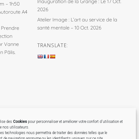
Inauguration de la Grange : Le 17 Oct.
km – 1h50
2026
Autoroute A4
Atelier Image : L’art au service de la
santé mentale – 10 Oct. 2026
. Prendre
ection
sur Vanne
TRANSLATE:
 Pâlis.
ilise des
Cookies
pour personnaliser et améliorer votre confort d'utilisation et
de nos utilisateurs.
Création
es technologies nous permettra de traiter des données telles que le
 de navigation anonyme ou les identifiants uniques sur ce site.