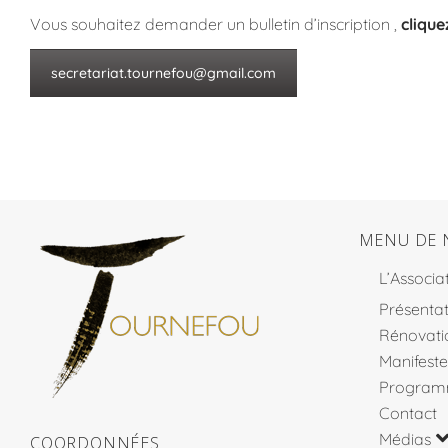
Vous souhaitez demander un bulletin d’inscription ,
clique
secretariat.tournefou@gmail.com
MENU DE 
L’Associa
Présentat
Rénovati
Manifeste
Program
Contact
Médias
COORDONNÉES