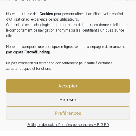
Notre site utilise des
Cookies
pour personnaliser et améliorer votre confort
STAGES …
d'utilisation et l’expérience de nos utilisateurs.
Consentir à ces technologies nous permettra de traiter des données telles que
le comportement de navigation anonyme ou les identifiants uniques sur ce
Expo « Mesures de lumière » du 19 Sept au 29 Nov.
site.
2026
Notre site comporte une boutique en ligne avec une campagne de financement
Inauguration de la Grange : Le 17 Oct. 2026
participatif (
Crowdfunding
).
Atelier Image : L’art au service de la santé mentale –
Ne pas consentir ou retirer son consentement peut nuire à certaines
10 Oct. 2026
caractéristiques et fonctions.
TRANSLATE:
Accepter
Refuser
Préférences
Politique de cookies
Données personnelles – R.G.P.D