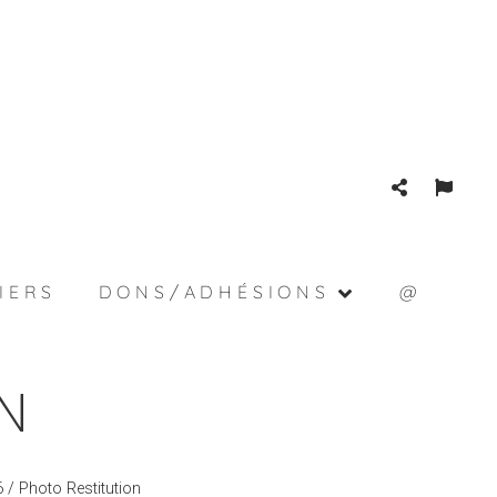
IERS
DONS/ADHÉSIONS
@
N
6
/ Photo Restitution