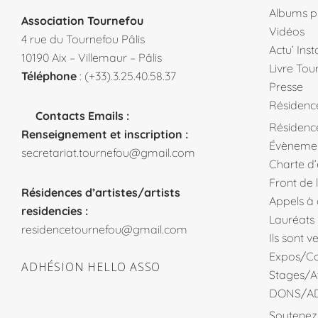
Albums p
Association Tournefou
Vidéos
4 rue du Tournefou Pâlis
Actu’ Ins
10190 Aix – Villemaur – Pâlis
Livre Tou
Téléphone
: (+33).3.25.40.58.37
Presse
Résidenc
Contacts Emails :
Résidence
Renseignement et inscription :
Évèneme
secretariat.tournefou@gmail.com
Charte d
Front de 
Résidences d’artistes/artists
Appels à
residencies :
Lauréats
residencetournefou@gmail.com
Ils sont 
Expos/Co
ADHÉSION HELLO ASSO
Stages/At
DONS/A
Soutenez 