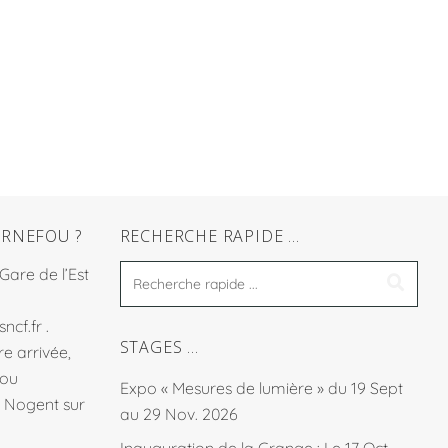
RNEFOU ?
RECHERCHE RAPIDE …
 Gare de l’Est
sncf.fr
.
STAGES …
e arrivée,
fou
Expo « Mesures de lumière » du 19 Sept
à Nogent sur
au 29 Nov. 2026
Inauguration de la Grange : Le 17 Oct.