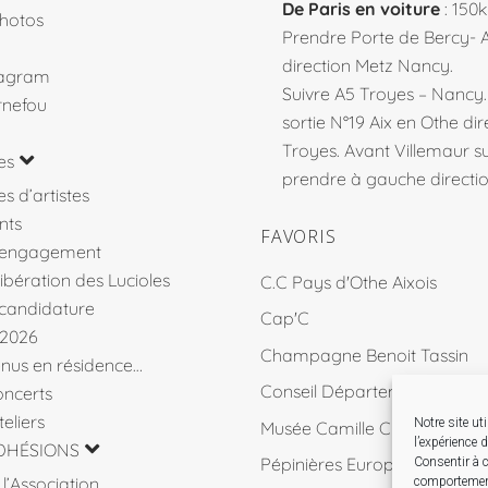
De Paris en voiture
: 150
hotos
Prendre Porte de Bercy- 
direction Metz Nancy.
tagram
Suivre A5 Troyes – Nancy
rnefou
sortie N°19 Aix en Othe dir
Troyes. Avant Villemaur 
es
prendre à gauche direction
s d’artistes
nts
FAVORIS
’engagement
libération des Lucioles
C.C Pays d'Othe Aixois
 candidature
Cap'C
 2026
Champagne Benoit Tassin
venus en résidence…
Conseil Départemental 10
ncerts
eliers
Notre site ut
Musée Camille Claudel
l’expérience 
DHÉSIONS
Pépinières Européennes de 
Consentir à c
l’Association
comportement