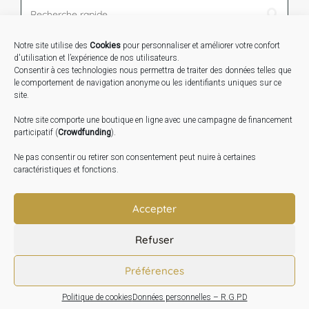
Notre site utilise des
Cookies
pour personnaliser et améliorer votre confort
STAGES …
d'utilisation et l’expérience de nos utilisateurs.
Consentir à ces technologies nous permettra de traiter des données telles que
le comportement de navigation anonyme ou les identifiants uniques sur ce
Expo « Mesures de lumière » du 19 Sept au 29 Nov.
site.
2026
Notre site comporte une boutique en ligne avec une campagne de financement
Inauguration de la Grange : Le 17 Oct. 2026
participatif (
Crowdfunding
).
Atelier Image : L’art au service de la santé mentale –
Ne pas consentir ou retirer son consentement peut nuire à certaines
10 Oct. 2026
caractéristiques et fonctions.
TRANSLATE:
Accepter
Refuser
Préférences
Politique de cookies
Données personnelles – R.G.P.D