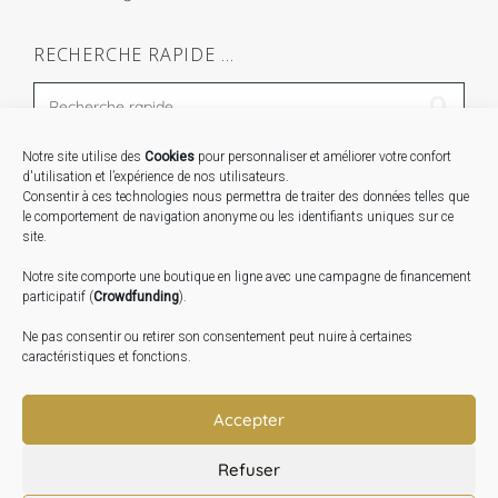
RECHERCHE RAPIDE …
Notre site utilise des
Cookies
pour personnaliser et améliorer votre confort
STAGES …
d'utilisation et l’expérience de nos utilisateurs.
Consentir à ces technologies nous permettra de traiter des données telles que
le comportement de navigation anonyme ou les identifiants uniques sur ce
Expo « Mesures de lumière » du 19 Sept au 29 Nov.
site.
2026
Notre site comporte une boutique en ligne avec une campagne de financement
Inauguration de la Grange : Le 17 Oct. 2026
participatif (
Crowdfunding
).
Atelier Image : L’art au service de la santé mentale –
Ne pas consentir ou retirer son consentement peut nuire à certaines
10 Oct. 2026
caractéristiques et fonctions.
TRANSLATE:
Accepter
Refuser