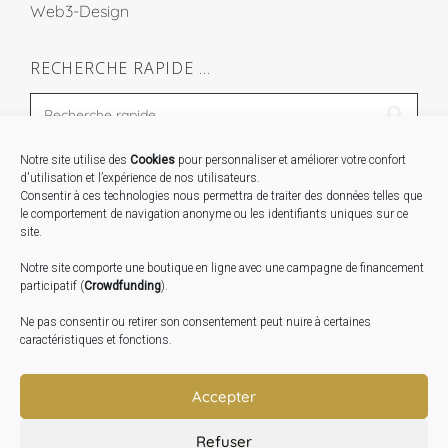
Web3-Design
RECHERCHE RAPIDE …
Notre site utilise des
Cookies
pour personnaliser et améliorer votre confort
STAGES …
d'utilisation et l’expérience de nos utilisateurs.
Consentir à ces technologies nous permettra de traiter des données telles que
le comportement de navigation anonyme ou les identifiants uniques sur ce
Expo « Mesures de lumière » du 19 Sept au 29 Nov.
site.
2026
Notre site comporte une boutique en ligne avec une campagne de financement
Inauguration de la Grange : Le 17 Oct. 2026
participatif (
Crowdfunding
).
Atelier Image : L’art au service de la santé mentale –
Ne pas consentir ou retirer son consentement peut nuire à certaines
10 Oct. 2026
caractéristiques et fonctions.
TRANSLATE:
Accepter
Refuser