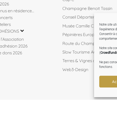
 2026
Champagne Benoit Tassin
venus en résidence…
Conseil Départemental 10
ncerts
eliers
Notre site ut
Musée Camille Claudel
l’expérience 
DHÉSIONS
Pépinières Européennes de 
Consentir à c
l’Association
comportement
Route du Champagne
d’adhésion 2026
Notre site c
Slow Tourisme Aube
de dons 2026
(
Crowdfund
Terres & Vignes de l'Aube
Ne pas consen
fonctions.
Web3-Design
Ac