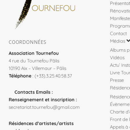
Présentat
Rénovati
Manifeste
Program
Contact
Médias
COORDONNÉES
Albums p
Association Tournefou
Vidéos
4 rue du Tournefou Pâlis
Actu’ Ins
10190 Aix – Villemaur – Pâlis
Livre Tou
Téléphone
: (+33).3.25.40.58.37
Presse
Résidenc
Contacts Emails :
Résidence
Renseignement et inscription :
Évèneme
secretariat.tournefou@gmail.com
Charte d
Front de 
Résidences d’artistes/artists
Appels à