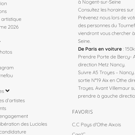
à Nogent-sur-Seine
ion
Consultez les horaires sur
ons
Prévenez nous lors de votr
 artistique
des personnes du Tourne
me 2026
viendront vous chercher 
Seine.
De Paris en voiture
: 150
hotos
Prendre Porte de Bercy- 
direction Metz Nancy.
tagram
Suivre A5 Troyes – Nancy
rnefou
sortie N°19 Aix en Othe dir
Troyes. Avant Villemaur 
es
prendre à gauche direction
s d’artistes
nts
FAVORIS
’engagement
libération des Lucioles
C.C Pays d'Othe Aixois
 candidature
Cap'C