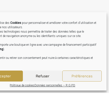
ilise des
Cookies
pour personnaliser et améliorer votre confort d'utilisation et
de nos utilisateurs.
Création
es technologies nous permettra de traiter des données telles que le
 de navigation anonyme ou les identifiants uniques sur ce site.
omporte une boutique en ligne avec une campagne de financement participatif
ing
).
tir ou retirer son consentement peut nuire à certaines caractéristiques et
cepter
Refuser
Préférences
Politique de cookies
Données personnelles – R.G.P.D