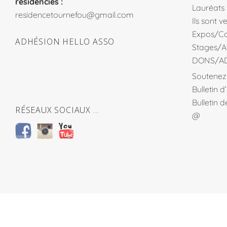
residencies :
Lauréats
residencetournefou@gmail.com
Ils sont 
Expos/Co
ADHÉSION HELLO ASSO
Stages/At
DONS/A
Soutenez 
Bulletin 
Bulletin 
RÉSEAUX SOCIAUX …
@