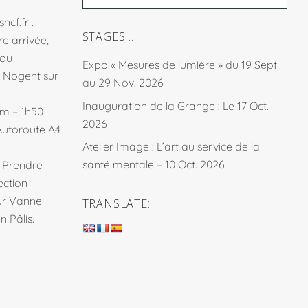
sncf.fr
.
STAGES …
e arrivée,
fou
Expo « Mesures de lumière » du 19 Sept
à Nogent sur
au 29 Nov. 2026
Inauguration de la Grange : Le 17 Oct.
km – 1h50
2026
Autoroute A4
Atelier Image : L’art au service de la
santé mentale – 10 Oct. 2026
. Prendre
ection
sur Vanne
TRANSLATE:
 Pâlis.