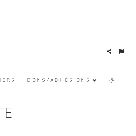
IERS
DONS/ADHÉSIONS
@
TE