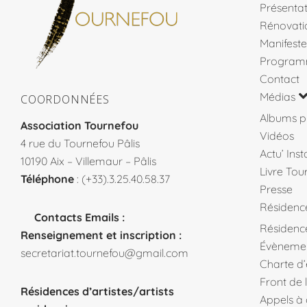
Présentat
Rénovati
Manifeste
Program
Contact
Médias
COORDONNÉES
Albums p
Association Tournefou
Vidéos
4 rue du Tournefou Pâlis
Actu’ Ins
10190 Aix – Villemaur – Pâlis
Livre Tou
Téléphone
: (+33).3.25.40.58.37
Presse
Résidenc
Contacts Emails :
Résidence
Renseignement et inscription :
Évèneme
secretariat.tournefou@gmail.com
Charte d
Front de 
Résidences d’artistes/artists
Appels à