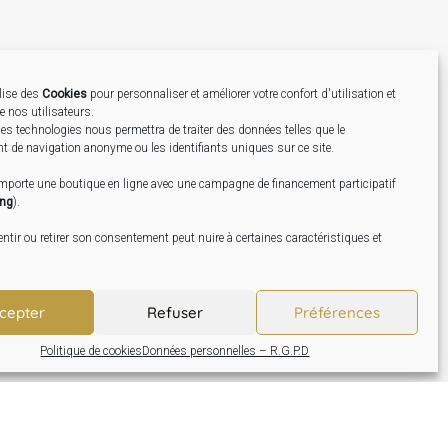
ilise des
Cookies
pour personnaliser et améliorer votre confort d'utilisation et
de nos utilisateurs.
Création
es technologies nous permettra de traiter des données telles que le
 de navigation anonyme ou les identifiants uniques sur ce site.
omporte une boutique en ligne avec une campagne de financement participatif
ing
).
tir ou retirer son consentement peut nuire à certaines caractéristiques et
cepter
Refuser
Préférences
Politique de cookies
Données personnelles – R.G.P.D