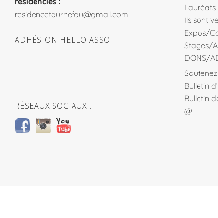
residencies :
Lauréats
residencetournefou@gmail.com
Ils sont 
Expos/Co
ADHÉSION HELLO ASSO
Stages/At
DONS/A
Soutenez 
Bulletin 
Bulletin 
RÉSEAUX SOCIAUX …
@