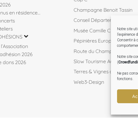
 2026
Champagne Benoit Tassin
venus en résidence…
Conseil Départemental 10
ncerts
eliers
Notre site ut
Musée Camille Claudel
l’expérience 
DHÉSIONS
Pépinières Européennes de 
Consentir à c
l’Association
comportement
Route du Champagne
d’adhésion 2026
Notre site c
Slow Tourisme Aube
de dons 2026
(
Crowdfund
Terres & Vignes de l'Aube
Ne pas consen
fonctions.
Web3-Design
Ac