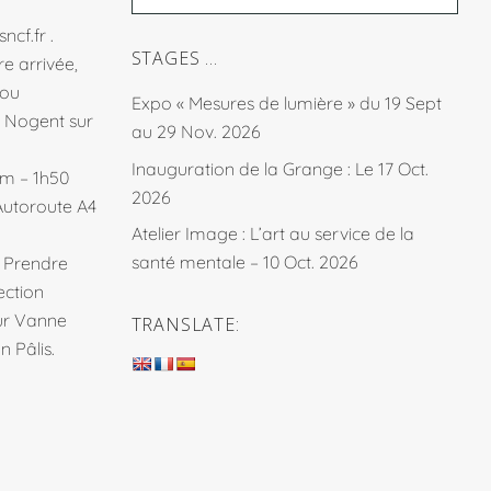
sncf.fr
.
STAGES …
e arrivée,
fou
Expo « Mesures de lumière » du 19 Sept
à Nogent sur
au 29 Nov. 2026
Inauguration de la Grange : Le 17 Oct.
km – 1h50
2026
Autoroute A4
Atelier Image : L’art au service de la
santé mentale – 10 Oct. 2026
. Prendre
ection
sur Vanne
TRANSLATE:
 Pâlis.