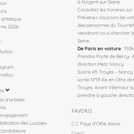
à Nogent-sur-Seine
ion
Consultez les horaires sur
ons
Prévenez nous lors de votr
 artistique
des personnes du Tourne
me 2026
viendront vous chercher 
Seine.
De Paris en voiture
: 150
hotos
Prendre Porte de Bercy- 
direction Metz Nancy.
tagram
Suivre A5 Troyes – Nancy
rnefou
sortie N°19 Aix en Othe dir
Troyes. Avant Villemaur 
es
prendre à gauche direction
s d’artistes
nts
FAVORIS
’engagement
libération des Lucioles
C.C Pays d'Othe Aixois
 candidature
Cap'C