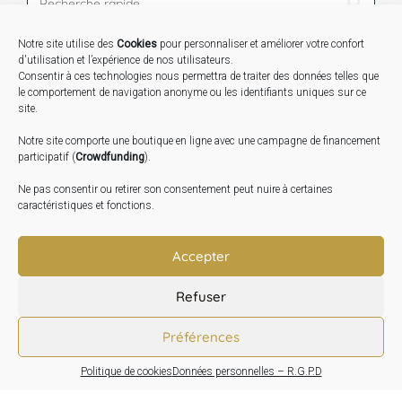
Notre site utilise des
Cookies
pour personnaliser et améliorer votre confort
STAGES …
d'utilisation et l’expérience de nos utilisateurs.
Consentir à ces technologies nous permettra de traiter des données telles que
le comportement de navigation anonyme ou les identifiants uniques sur ce
Expo « Mesures de lumière » du 19 Sept au 29 Nov.
site.
2026
Notre site comporte une boutique en ligne avec une campagne de financement
Inauguration de la Grange : Le 17 Oct. 2026
participatif (
Crowdfunding
).
Atelier Image : L’art au service de la santé mentale –
Ne pas consentir ou retirer son consentement peut nuire à certaines
10 Oct. 2026
caractéristiques et fonctions.
TRANSLATE:
Accepter
Refuser
Préférences
Politique de cookies
Données personnelles – R.G.P.D