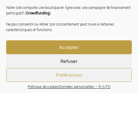
2026
Notre site comporte une boutique en ligne avec une campagne de financement
Inauguration de la Grange : Le 17 Oct. 2026
participatif (
Crowdfunding
).
Atelier Image : L’art au service de la santé mentale –
Ne pas consentir ou retirer son consentement peut nuire à certaines
10 Oct. 2026
caractéristiques et fonctions.
TRANSLATE:
Accepter
Refuser
Préférences
Politique de cookies
Données personnelles – R.G.P.D