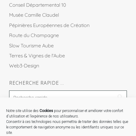
Conseil Départemental 10
Musée Camille Claudel
Pépinières Européennes de Création
Route du Champagne
Slow Tourisme Aube
Terres & Vignes de l'Aube
Web3-Design
RECHERCHE RAPIDE …
Notre site utilise des
Cookies
pour personnaliser et améliorer votre confort
STAGES …
d'utilisation et l’expérience de nos utilisateurs.
Consentir à ces technologies nous permettra de traiter des données telles que
le comportement de navigation anonyme ou les identifiants uniques sur ce
Expo « Mesures de lumière » du 19 Sept au 29 Nov.
site.