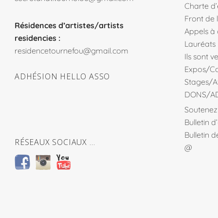
Charte d
Front de 
Résidences d’artistes/artists
Appels à
residencies :
Lauréats
residencetournefou@gmail.com
Ils sont 
Expos/Co
ADHÉSION HELLO ASSO
Stages/At
DONS/A
Soutenez 
Bulletin 
Bulletin 
RÉSEAUX SOCIAUX …
@