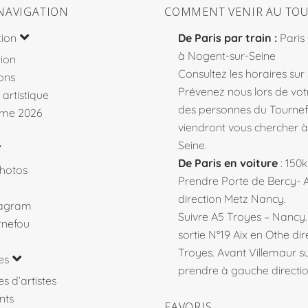
NAVIGATION
COMMENT VENIR AU TOU
tion
De Paris par train :
Paris
à Nogent-sur-Seine
ion
Consultez les horaires sur
ons
Prévenez nous lors de votr
 artistique
des personnes du Tourne
me 2026
viendront vous chercher 
Seine.
De Paris en voiture
: 150
hotos
Prendre Porte de Bercy- 
direction Metz Nancy.
tagram
Suivre A5 Troyes – Nancy
rnefou
sortie N°19 Aix en Othe dir
Troyes. Avant Villemaur 
es
prendre à gauche direction
s d’artistes
nts
FAVORIS