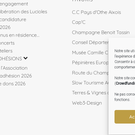
’engagement
libération des Lucioles
C.C Pays d'Othe Aixois
 candidature
Cap'C
 2026
Champagne Benoit Tassin
venus en résidence…
Conseil Départemental 10
ncerts
eliers
Notre site ut
Musée Camille Claudel
l’expérience 
DHÉSIONS
Pépinières Européennes de 
Consentir à c
l’Association
comportement
Route du Champagne
d’adhésion 2026
Notre site c
Slow Tourisme Aube
de dons 2026
(
Crowdfund
Terres & Vignes de l'Aube
Ne pas consen
fonctions.
Web3-Design
Ac