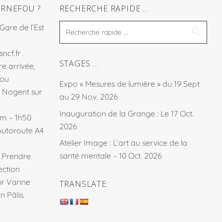
RNEFOU ?
RECHERCHE RAPIDE …
 Gare de l’Est
sncf.fr
.
STAGES …
e arrivée,
fou
Expo « Mesures de lumière » du 19 Sept
à Nogent sur
au 29 Nov. 2026
Inauguration de la Grange : Le 17 Oct.
km – 1h50
2026
Autoroute A4
Atelier Image : L’art au service de la
santé mentale – 10 Oct. 2026
. Prendre
ection
sur Vanne
TRANSLATE:
 Pâlis.