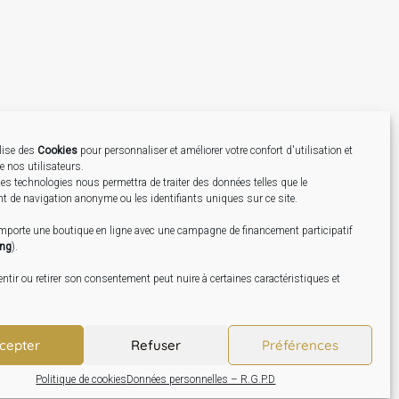
ilise des
Cookies
pour personnaliser et améliorer votre confort d'utilisation et
de nos utilisateurs.
Création
es technologies nous permettra de traiter des données telles que le
 de navigation anonyme ou les identifiants uniques sur ce site.
omporte une boutique en ligne avec une campagne de financement participatif
ing
).
tir ou retirer son consentement peut nuire à certaines caractéristiques et
cepter
Refuser
Préférences
Politique de cookies
Données personnelles – R.G.P.D