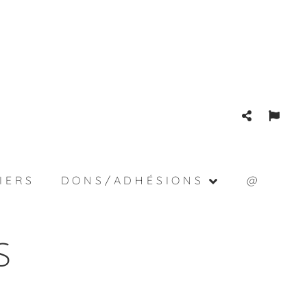
IERS
DONS/ADHÉSIONS
@
S