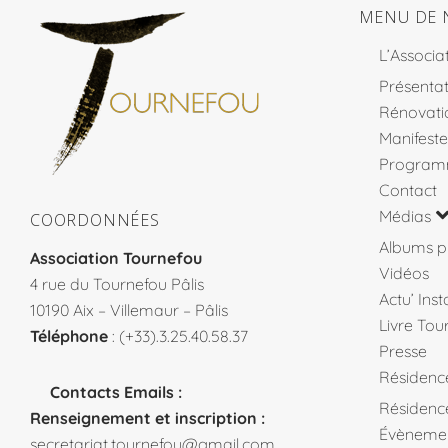
MENU DE 
L’Associa
Présentat
Rénovati
Manifeste
Program
Contact
Médias
COORDONNÉES
Albums p
Association Tournefou
Vidéos
4 rue du Tournefou Pâlis
Actu’ Ins
10190 Aix – Villemaur – Pâlis
Livre Tou
Téléphone
: (+33).3.25.40.58.37
Presse
Résidenc
Contacts Emails :
Résidence
Renseignement et inscription :
Évèneme
secretariat.tournefou@gmail.com