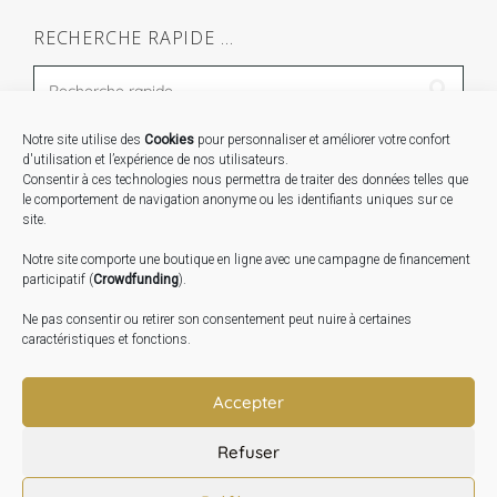
RECHERCHE RAPIDE …
Notre site utilise des
Cookies
pour personnaliser et améliorer votre confort
STAGES …
d'utilisation et l’expérience de nos utilisateurs.
Consentir à ces technologies nous permettra de traiter des données telles que
le comportement de navigation anonyme ou les identifiants uniques sur ce
Expo « Mesures de lumière » du 19 Sept au 29 Nov.
site.
2026
Notre site comporte une boutique en ligne avec une campagne de financement
Inauguration de la Grange : Le 17 Oct. 2026
participatif (
Crowdfunding
).
Atelier Image : L’art au service de la santé mentale –
Ne pas consentir ou retirer son consentement peut nuire à certaines
10 Oct. 2026
caractéristiques et fonctions.
TRANSLATE:
Accepter
Refuser