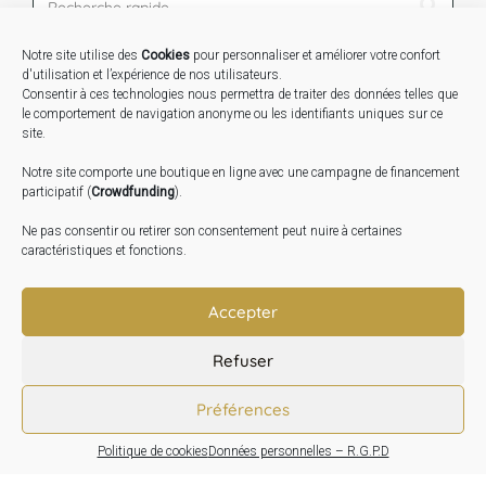
Notre site utilise des
Cookies
pour personnaliser et améliorer votre confort
STAGES …
d'utilisation et l’expérience de nos utilisateurs.
Consentir à ces technologies nous permettra de traiter des données telles que
le comportement de navigation anonyme ou les identifiants uniques sur ce
Expo « Mesures de lumière » du 19 Sept au 29 Nov.
site.
2026
Notre site comporte une boutique en ligne avec une campagne de financement
Inauguration de la Grange : Le 17 Oct. 2026
participatif (
Crowdfunding
).
Atelier Image : L’art au service de la santé mentale –
Ne pas consentir ou retirer son consentement peut nuire à certaines
10 Oct. 2026
caractéristiques et fonctions.
TRANSLATE:
Accepter
Refuser
Préférences
Politique de cookies
Données personnelles – R.G.P.D