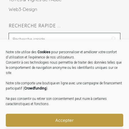
Web3-Design
RECHERCHE RAPIDE …
Notre site utilise des
Cookies
pour personnaliser et améliorer votre confort
STAGES …
d'utilisation et l’expérience de nos utilisateurs.
Consentir à ces technologies nous permettra de traiter des données telles que
le comportement de navigation anonyme ou les identifiants uniques sur ce
Expo « Mesures de lumière » du 19 Sept au 29 Nov.
site.
2026
Notre site comporte une boutique en ligne avec une campagne de financement
Inauguration de la Grange : Le 17 Oct. 2026
participatif (
Crowdfunding
).
Atelier Image : L’art au service de la santé mentale –
Ne pas consentir ou retirer son consentement peut nuire à certaines
10 Oct. 2026
caractéristiques et fonctions.
TRANSLATE:
Accepter