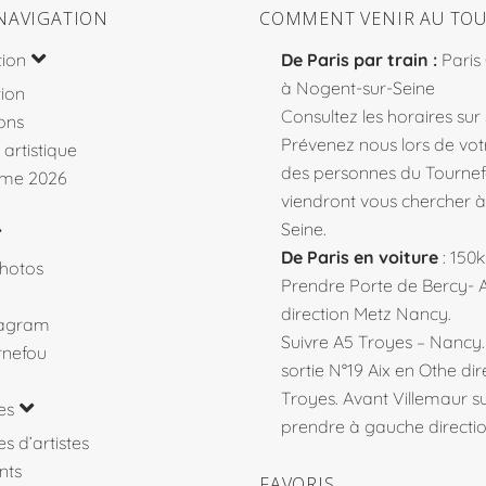
NAVIGATION
COMMENT VENIR AU TOU
tion
De Paris par train :
Paris
à Nogent-sur-Seine
ion
Consultez les horaires sur
ons
Prévenez nous lors de votr
 artistique
des personnes du Tourne
me 2026
viendront vous chercher 
Seine.
De Paris en voiture
: 150
hotos
Prendre Porte de Bercy- 
direction Metz Nancy.
tagram
Suivre A5 Troyes – Nancy
rnefou
sortie N°19 Aix en Othe dir
Troyes. Avant Villemaur 
es
prendre à gauche direction
s d’artistes
nts
FAVORIS