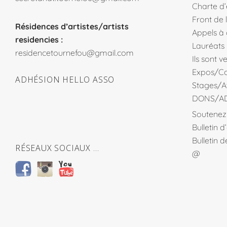
Charte d
Front de 
Résidences d’artistes/artists
Appels à
residencies :
Lauréats
residencetournefou@gmail.com
Ils sont 
Expos/Co
ADHÉSION HELLO ASSO
Stages/At
DONS/A
Soutenez 
Bulletin 
Bulletin 
RÉSEAUX SOCIAUX …
@