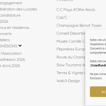
’engagement
libération des Lucioles
C.C Pays d'Othe Aixois
 candidature
Cap'C
 2026
Champagne Benoit Tassin
venus en résidence…
Conseil Départemental 10
ncerts
eliers
Notre site ut
Musée Camille Claudel
l’expérience 
DHÉSIONS
Pépinières Européennes de 
Consentir à c
l’Association
comportement
Route du Champagne
d’adhésion 2026
Notre site c
Slow Tourisme Aube
de dons 2026
(
Crowdfund
Terres & Vignes de l'Aube
Ne pas consen
fonctions.
Web3-Design
Ac