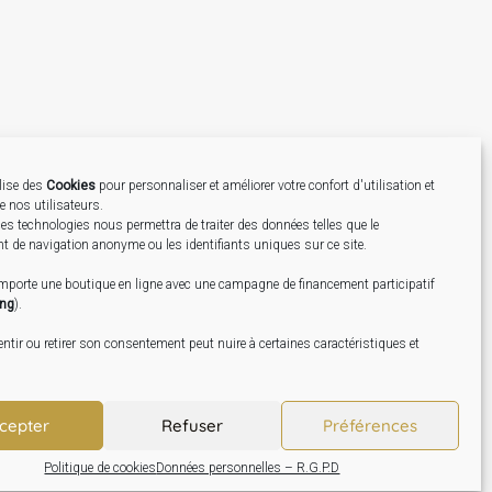
ilise des
Cookies
pour personnaliser et améliorer votre confort d'utilisation et
de nos utilisateurs.
Création
es technologies nous permettra de traiter des données telles que le
 de navigation anonyme ou les identifiants uniques sur ce site.
omporte une boutique en ligne avec une campagne de financement participatif
ing
).
tir ou retirer son consentement peut nuire à certaines caractéristiques et
cepter
Refuser
Préférences
Politique de cookies
Données personnelles – R.G.P.D