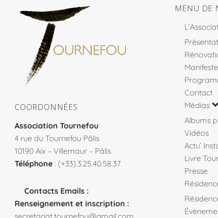
MENU DE 
L’Associa
Présentat
Rénovati
Manifeste
Program
Contact
Médias
COORDONNÉES
Albums p
Association Tournefou
Vidéos
4 rue du Tournefou Pâlis
Actu’ Ins
10190 Aix – Villemaur – Pâlis
Livre Tou
Téléphone
: (+33).3.25.40.58.37
Presse
Résidenc
Contacts Emails :
Résidence
Renseignement et inscription :
Évèneme
secretariat.tournefou@gmail.com