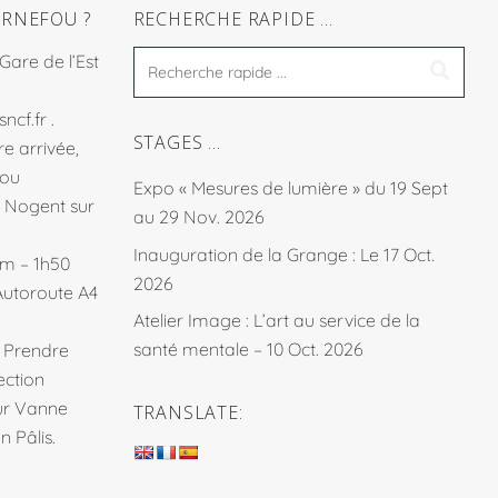
RNEFOU ?
RECHERCHE RAPIDE …
 Gare de l’Est
sncf.fr
.
STAGES …
e arrivée,
fou
Expo « Mesures de lumière » du 19 Sept
à Nogent sur
au 29 Nov. 2026
Inauguration de la Grange : Le 17 Oct.
km – 1h50
2026
Autoroute A4
Atelier Image : L’art au service de la
santé mentale – 10 Oct. 2026
. Prendre
ection
sur Vanne
TRANSLATE:
 Pâlis.