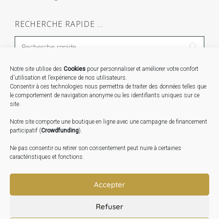
RECHERCHE RAPIDE …
Notre site utilise des
Cookies
pour personnaliser et améliorer votre confort
STAGES …
d'utilisation et l’expérience de nos utilisateurs.
Consentir à ces technologies nous permettra de traiter des données telles que
le comportement de navigation anonyme ou les identifiants uniques sur ce
Expo « Mesures de lumière » du 19 Sept au 29 Nov.
site.
2026
Notre site comporte une boutique en ligne avec une campagne de financement
Inauguration de la Grange : Le 17 Oct. 2026
participatif (
Crowdfunding
).
Atelier Image : L’art au service de la santé mentale –
Ne pas consentir ou retirer son consentement peut nuire à certaines
10 Oct. 2026
caractéristiques et fonctions.
TRANSLATE:
Accepter
Refuser