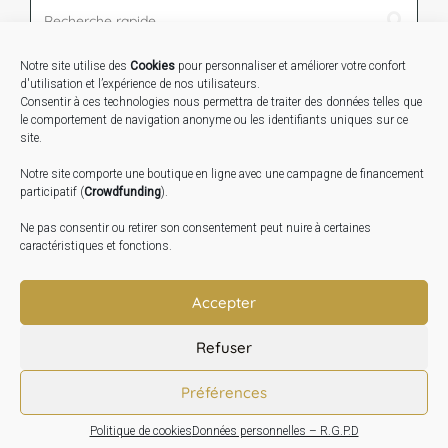
Notre site utilise des
Cookies
pour personnaliser et améliorer votre confort
STAGES …
d'utilisation et l’expérience de nos utilisateurs.
Consentir à ces technologies nous permettra de traiter des données telles que
le comportement de navigation anonyme ou les identifiants uniques sur ce
Expo « Mesures de lumière » du 19 Sept au 29 Nov.
site.
2026
Notre site comporte une boutique en ligne avec une campagne de financement
Inauguration de la Grange : Le 17 Oct. 2026
participatif (
Crowdfunding
).
Atelier Image : L’art au service de la santé mentale –
Ne pas consentir ou retirer son consentement peut nuire à certaines
10 Oct. 2026
caractéristiques et fonctions.
TRANSLATE:
Accepter
Refuser
Préférences
Politique de cookies
Données personnelles – R.G.P.D