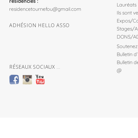
residencies :
Lauréats
residencetournefou@gmail.com
Ils sont 
Expos/Co
ADHÉSION HELLO ASSO
Stages/At
DONS/A
Soutenez 
Bulletin 
Bulletin 
RÉSEAUX SOCIAUX …
@