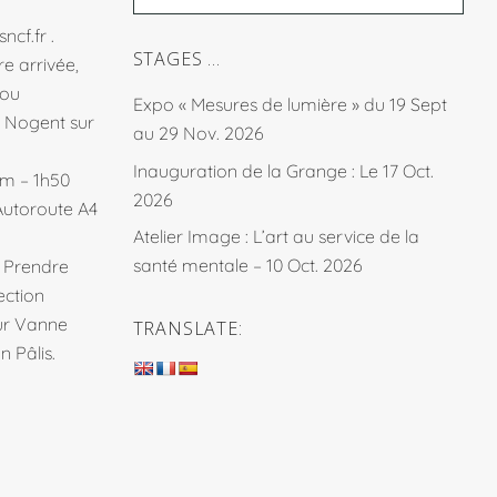
sncf.fr
.
STAGES …
e arrivée,
fou
Expo « Mesures de lumière » du 19 Sept
à Nogent sur
au 29 Nov. 2026
Inauguration de la Grange : Le 17 Oct.
km – 1h50
2026
Autoroute A4
Atelier Image : L’art au service de la
santé mentale – 10 Oct. 2026
. Prendre
ection
sur Vanne
TRANSLATE:
 Pâlis.