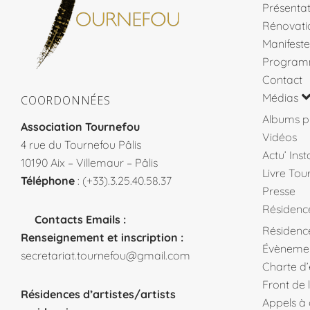
Présentat
Rénovati
Manifeste
Program
Contact
Médias
COORDONNÉES
Albums p
Association Tournefou
Vidéos
4 rue du Tournefou Pâlis
Actu’ Ins
10190 Aix – Villemaur – Pâlis
Livre Tou
Téléphone
: (+33).3.25.40.58.37
Presse
Résidenc
Contacts Emails :
Résidence
Renseignement et inscription :
Évèneme
secretariat.tournefou@gmail.com
Charte d
Front de 
Résidences d’artistes/artists
Appels à