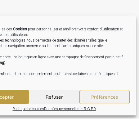
ilise des
Cookies
pour personnaliser et améliorer votre confort d'utilisation et
de nos utilisateurs.
Création
es technologies nous permettra de traiter des données telles que le
 de navigation anonyme ou les identifiants uniques sur ce site.
omporte une boutique en ligne avec une campagne de financement participatif
ing
).
tir ou retirer son consentement peut nuire à certaines caractéristiques et
cepter
Refuser
Préférences
Politique de cookies
Données personnelles – R.G.P.D