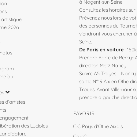
à Nogent-sur-Seine
ion
Consultez les horaires sur
ons
Prévenez nous lors de votr
 artistique
des personnes du Tourne
me 2026
viendront vous chercher 
Seine.
De Paris en voiture
: 150
hotos
Prendre Porte de Bercy- 
direction Metz Nancy.
tagram
Suivre A5 Troyes – Nancy
rnefou
sortie N°19 Aix en Othe dir
Troyes. Avant Villemaur 
es
prendre à gauche direction
s d’artistes
nts
FAVORIS
’engagement
libération des Lucioles
C.C Pays d'Othe Aixois
 candidature
Cap'C