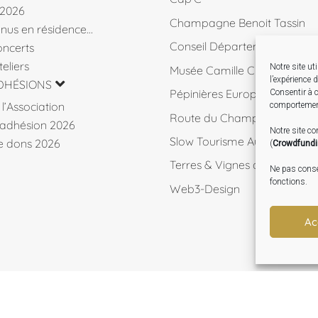
 2026
Champagne Benoit Tassin
venus en résidence…
Conseil Départemental 10
ncerts
eliers
Notre site ut
Musée Camille Claudel
l’expérience 
DHÉSIONS
Pépinières Européennes de 
Consentir à c
l’Association
comportement
Route du Champagne
d’adhésion 2026
Notre site c
Slow Tourisme Aube
de dons 2026
(
Crowdfund
Terres & Vignes de l'Aube
Ne pas consen
fonctions.
Web3-Design
Ac