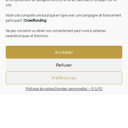
le comportement de navigation anonyme ou les identifiants uniques sur ce
Expo « Mesures de lumière » du 19 Sept au 29 Nov.
site.
2026
Notre site comporte une boutique en ligne avec une campagne de financement
Inauguration de la Grange : Le 17 Oct. 2026
participatif (
Crowdfunding
).
Atelier Image : L’art au service de la santé mentale –
Ne pas consentir ou retirer son consentement peut nuire à certaines
10 Oct. 2026
caractéristiques et fonctions.
TRANSLATE:
Accepter
Refuser
Préférences
Politique de cookies
Données personnelles – R.G.P.D