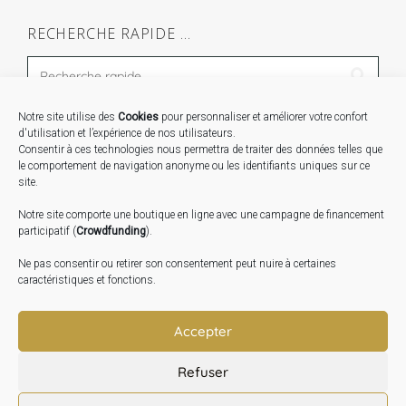
RECHERCHE RAPIDE …
Notre site utilise des
Cookies
pour personnaliser et améliorer votre confort
STAGES …
d'utilisation et l’expérience de nos utilisateurs.
Consentir à ces technologies nous permettra de traiter des données telles que
le comportement de navigation anonyme ou les identifiants uniques sur ce
Expo « Mesures de lumière » du 19 Sept au 29 Nov.
site.
2026
Notre site comporte une boutique en ligne avec une campagne de financement
Inauguration de la Grange : Le 17 Oct. 2026
participatif (
Crowdfunding
).
Atelier Image : L’art au service de la santé mentale –
Ne pas consentir ou retirer son consentement peut nuire à certaines
10 Oct. 2026
caractéristiques et fonctions.
TRANSLATE:
Accepter
Refuser