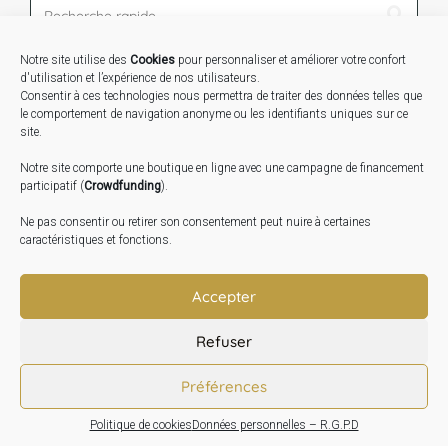
Notre site utilise des
Cookies
pour personnaliser et améliorer votre confort
STAGES …
d'utilisation et l’expérience de nos utilisateurs.
Consentir à ces technologies nous permettra de traiter des données telles que
le comportement de navigation anonyme ou les identifiants uniques sur ce
Expo « Mesures de lumière » du 19 Sept au 29 Nov.
site.
2026
Notre site comporte une boutique en ligne avec une campagne de financement
Inauguration de la Grange : Le 17 Oct. 2026
participatif (
Crowdfunding
).
Atelier Image : L’art au service de la santé mentale –
Ne pas consentir ou retirer son consentement peut nuire à certaines
10 Oct. 2026
caractéristiques et fonctions.
TRANSLATE:
Accepter
Refuser
Préférences
Politique de cookies
Données personnelles – R.G.P.D