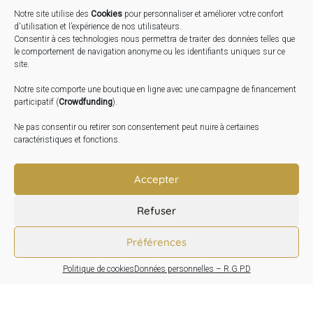
Notre site utilise des
Cookies
pour personnaliser et améliorer votre confort
STAGES …
d'utilisation et l’expérience de nos utilisateurs.
Consentir à ces technologies nous permettra de traiter des données telles que
le comportement de navigation anonyme ou les identifiants uniques sur ce
Expo « Mesures de lumière » du 19 Sept au 29 Nov.
site.
2026
Notre site comporte une boutique en ligne avec une campagne de financement
Inauguration de la Grange : Le 17 Oct. 2026
participatif (
Crowdfunding
).
Atelier Image : L’art au service de la santé mentale –
Ne pas consentir ou retirer son consentement peut nuire à certaines
10 Oct. 2026
caractéristiques et fonctions.
TRANSLATE:
Accepter
Refuser
Préférences
Politique de cookies
Données personnelles – R.G.P.D