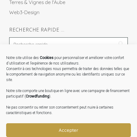
Terres & Vignes de l'Aube
Web3-Design
RECHERCHE RAPIDE …
Notre site utilise des
Cookies
pour personnaliser et améliorer votre confort
STAGES …
d'utilisation et l’expérience de nos utilisateurs.
Consentir à ces technologies nous permettra de traiter des données telles que
le comportement de navigation anonyme ou les identifiants uniques sur ce
Expo « Mesures de lumière » du 19 Sept au 29 Nov.
site.
2026
Notre site comporte une boutique en ligne avec une campagne de financement
Inauguration de la Grange : Le 17 Oct. 2026
participatif (
Crowdfunding
).
Atelier Image : L’art au service de la santé mentale –
Ne pas consentir ou retirer son consentement peut nuire à certaines
10 Oct. 2026
caractéristiques et fonctions.
TRANSLATE:
Accepter