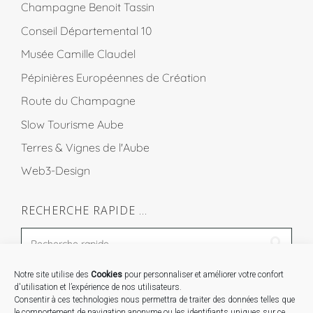
Champagne Benoit Tassin
Conseil Départemental 10
Musée Camille Claudel
Pépinières Européennes de Création
Route du Champagne
Slow Tourisme Aube
Terres & Vignes de l'Aube
Web3-Design
RECHERCHE RAPIDE …
Notre site utilise des
Cookies
pour personnaliser et améliorer votre confort
STAGES …
d'utilisation et l’expérience de nos utilisateurs.
Consentir à ces technologies nous permettra de traiter des données telles que
le comportement de navigation anonyme ou les identifiants uniques sur ce