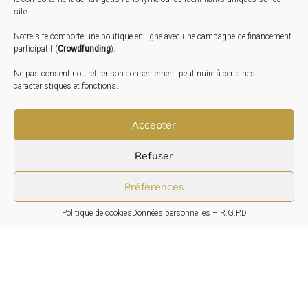
Expo « Mesures de lumière » du 19 Sept au 29 Nov.
site.
2026
Notre site comporte une boutique en ligne avec une campagne de financement
Inauguration de la Grange : Le 17 Oct. 2026
participatif (
Crowdfunding
).
Atelier Image : L’art au service de la santé mentale –
Ne pas consentir ou retirer son consentement peut nuire à certaines
10 Oct. 2026
caractéristiques et fonctions.
TRANSLATE:
Accepter
Refuser
Préférences
Politique de cookies
Données personnelles – R.G.P.D