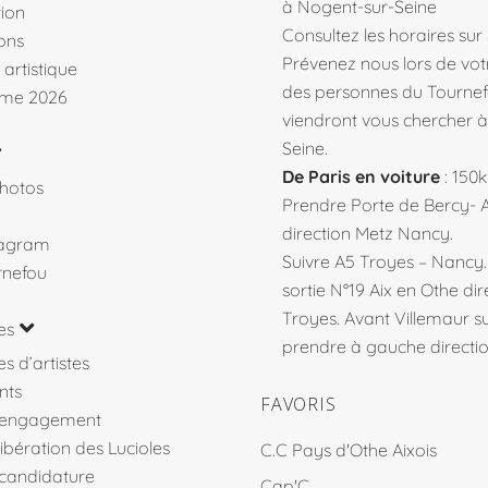
à Nogent-sur-Seine
ion
Consultez les horaires sur
ons
Prévenez nous lors de votr
 artistique
des personnes du Tourne
me 2026
viendront vous chercher 
Seine.
De Paris en voiture
: 150
hotos
Prendre Porte de Bercy- 
direction Metz Nancy.
tagram
Suivre A5 Troyes – Nancy
rnefou
sortie N°19 Aix en Othe dir
Troyes. Avant Villemaur 
es
prendre à gauche direction
s d’artistes
nts
FAVORIS
’engagement
libération des Lucioles
C.C Pays d'Othe Aixois
 candidature
Cap'C