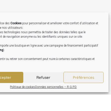
ilise des
Cookies
pour personnaliser et améliorer votre confort d'utilisation et
de nos utilisateurs.
Création
es technologies nous permettra de traiter des données telles que le
 de navigation anonyme ou les identifiants uniques sur ce site.
omporte une boutique en ligne avec une campagne de financement participatif
ing
).
tir ou retirer son consentement peut nuire à certaines caractéristiques et
cepter
Refuser
Préférences
Politique de cookies
Données personnelles – R.G.P.D