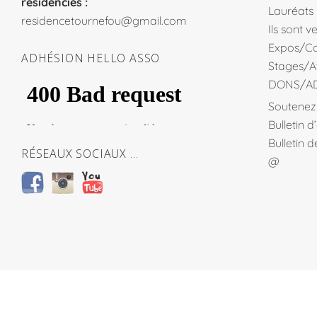
residencies :
Lauréats
residencetournefou@gmail.com
Ils sont 
Expos/Co
ADHÉSION HELLO ASSO
Stages/At
DONS/A
Soutenez 
Bulletin 
Bulletin 
RÉSEAUX SOCIAUX …
@