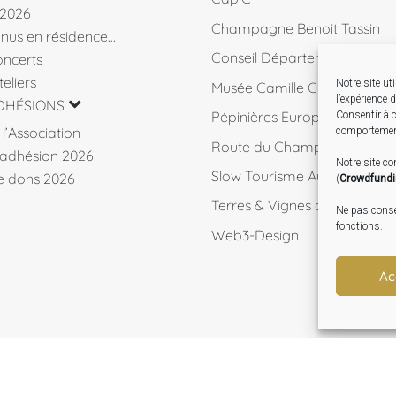
 2026
Champagne Benoit Tassin
venus en résidence…
Conseil Départemental 10
ncerts
eliers
Notre site ut
Musée Camille Claudel
l’expérience 
DHÉSIONS
Pépinières Européennes de 
Consentir à c
l’Association
comportement
Route du Champagne
d’adhésion 2026
Notre site c
Slow Tourisme Aube
de dons 2026
(
Crowdfund
Terres & Vignes de l'Aube
Ne pas consen
fonctions.
Web3-Design
Ac