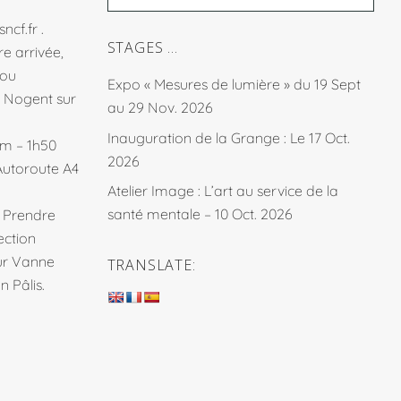
sncf.fr
.
STAGES …
e arrivée,
fou
Expo « Mesures de lumière » du 19 Sept
à Nogent sur
au 29 Nov. 2026
Inauguration de la Grange : Le 17 Oct.
km – 1h50
2026
Autoroute A4
Atelier Image : L’art au service de la
santé mentale – 10 Oct. 2026
. Prendre
ection
sur Vanne
TRANSLATE:
 Pâlis.