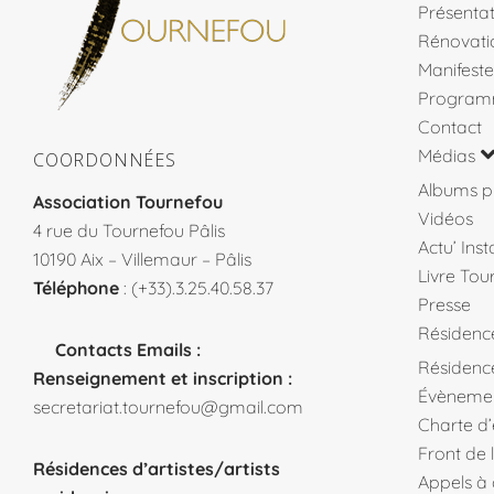
Présentat
Rénovati
Manifeste
Program
Contact
Médias
COORDONNÉES
Albums p
Association Tournefou
Vidéos
4 rue du Tournefou Pâlis
Actu’ Ins
10190 Aix – Villemaur – Pâlis
Livre Tou
Téléphone
: (+33).3.25.40.58.37
Presse
Résidenc
Contacts Emails :
Résidence
Renseignement et inscription :
Évèneme
secretariat.tournefou@gmail.com
Charte d
Front de 
Résidences d’artistes/artists
Appels à