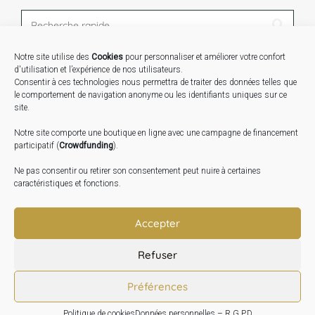
Notre site utilise des
Cookies
pour personnaliser et améliorer votre confort
STAGES …
d'utilisation et l’expérience de nos utilisateurs.
Consentir à ces technologies nous permettra de traiter des données telles que
le comportement de navigation anonyme ou les identifiants uniques sur ce
Expo « Mesures de lumière » du 19 Sept au 29 Nov.
site.
2026
Notre site comporte une boutique en ligne avec une campagne de financement
Inauguration de la Grange : Le 17 Oct. 2026
participatif (
Crowdfunding
).
Atelier Image : L’art au service de la santé mentale –
Ne pas consentir ou retirer son consentement peut nuire à certaines
10 Oct. 2026
caractéristiques et fonctions.
TRANSLATE:
Accepter
Refuser
Préférences
Politique de cookies
Données personnelles – R.G.P.D