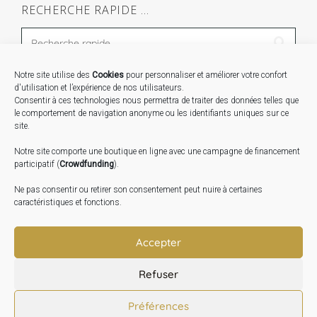
RECHERCHE RAPIDE …
Notre site utilise des
Cookies
pour personnaliser et améliorer votre confort
STAGES …
d'utilisation et l’expérience de nos utilisateurs.
Consentir à ces technologies nous permettra de traiter des données telles que
le comportement de navigation anonyme ou les identifiants uniques sur ce
Expo « Mesures de lumière » du 19 Sept au 29 Nov.
site.
2026
Notre site comporte une boutique en ligne avec une campagne de financement
Inauguration de la Grange : Le 17 Oct. 2026
participatif (
Crowdfunding
).
Atelier Image : L’art au service de la santé mentale –
Ne pas consentir ou retirer son consentement peut nuire à certaines
10 Oct. 2026
caractéristiques et fonctions.
TRANSLATE:
Accepter
Refuser
Préférences